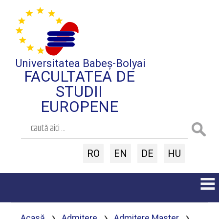
Universitatea Babeș-Bolyai
FACULTATEA DE
STUDII
EUROPENE
RO
EN
DE
HU
›
›
›
Acasă
Admitere
Admitere Master