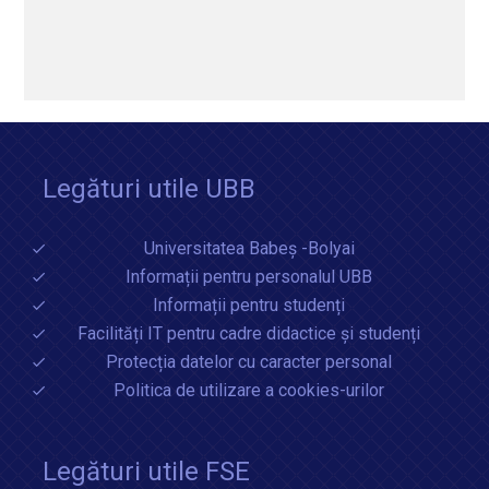
Legături utile UBB
Universitatea Babeș -Bolyai
Informații pentru personalul UBB
Informații pentru studenți
Facilități IT pentru cadre didactice și studenți
Protecția datelor cu caracter personal
Politica de utilizare a cookies-urilor
Legături utile FSE