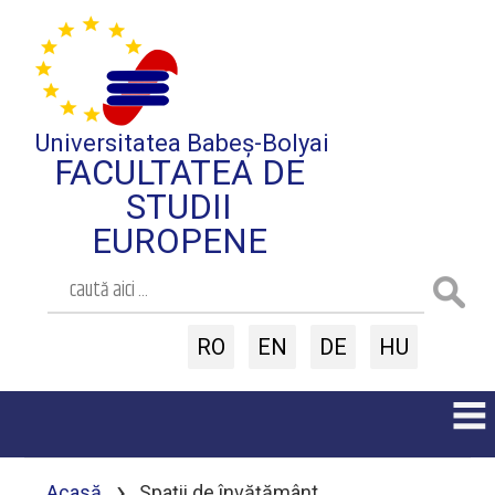
Universitatea Babeș-Bolyai
FACULTATEA DE
STUDII
EUROPENE
RO
EN
DE
HU
›
Acasă
Spații de învățământ