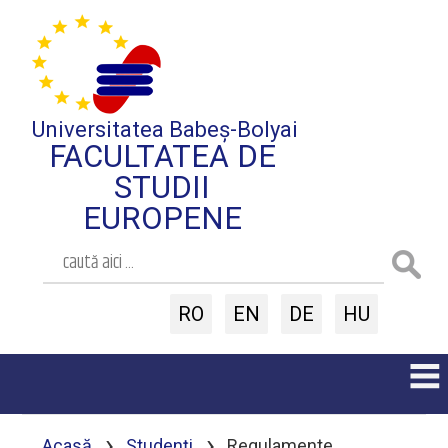
Universitatea Babeș-Bolyai
FACULTATEA DE
STUDII
EUROPENE
RO
EN
DE
HU
›
›
Acasă
Studenți
Regulamente