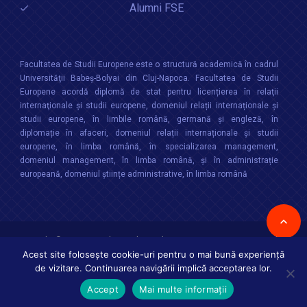
Alumni FSE
Facultatea de Studii Europene este o structură academică în cadrul
Universităţii Babeș-Bolyai din Cluj-Napoca. Facultatea de Studii
Europene acordă diplomă de stat pentru licențierea în relaţii
internaţionale şi studii europene, domeniul relații internaționale şi
studii europene, în limbile română, germană și engleză, în
diplomație în afaceri, domeniul relații internaționale și studii
europene, în limba română, în specializarea management,
domeniul management, în limba română, și în administrație
europeană, domeniul științe administrative, în limba română
Copyright © 2026 :
Facultatea de Studii Europene
,
Universitatea Babes-
Bolyai
Toate drepturile rezervate
Acest site folosește cookie-uri pentru o mai bună experiență
de vizitare. Continuarea navigării implică acceptarea lor.
Accept
Mai multe informații