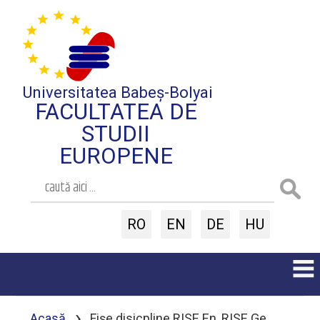
Universitatea Babeș-Bolyai
FACULTATEA DE
STUDII
EUROPENE
RO
EN
DE
HU
›
Acasă
Fișe disicpline RISE En, RISE Ge