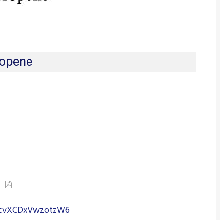
ropene
e
DMcvXCDxVwzotzW6