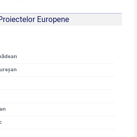
Proiectelor Europene
rpădean
Mureșan
tan
c