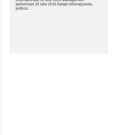
internaţională 30 iulie 2026 Management
performant 30 iulie 2026 Relaţii internaţionale,
politică …