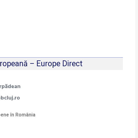
ropeană – Europe Direct
orpădean
bcluj.ro
pene în România