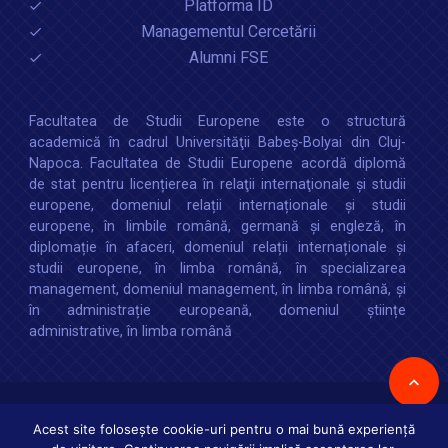
Platforma ID
Managementul Cercetării
Alumni FSE
Facultatea de Studii Europene este o structură
academică în cadrul Universităţii Babeș-Bolyai din Cluj-
Napoca. Facultatea de Studii Europene acordă diplomă
de stat pentru licențierea în relaţii internaţionale şi studii
europene, domeniul relații internaționale şi studii
europene, în limbile română, germană și engleză, în
diplomație în afaceri, domeniul relații internaționale și
studii europene, în limba română, în specializarea
management, domeniul management, în limba română, și
în administrație europeană, domeniul științe
administrative, în limba română
Copyright © 2026 :
Facultatea de Studii Europene
,
Universitatea Babes-
Bolyai
Toate drepturile rezervate
Acest site folosește cookie-uri pentru o mai bună experiență