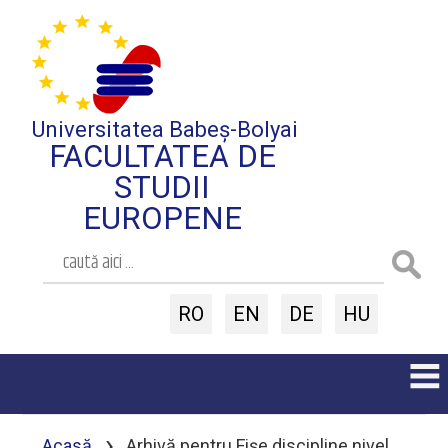
Universitatea Babeș-Bolyai
FACULTATEA DE
STUDII
EUROPENE
RO
EN
DE
HU
›
Acasă
Arhivă pentru Fișe discipline nivel