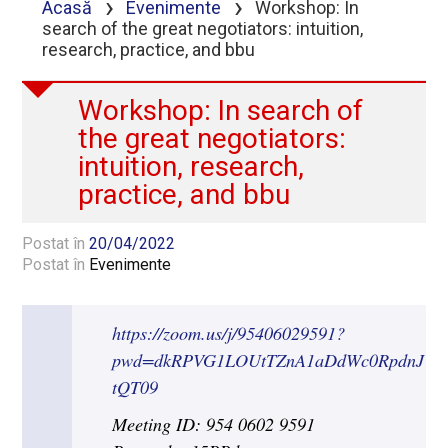
›
›
Acasă
Evenimente
Workshop: In
search of the great negotiators: intuition,
research, practice, and bbu
Workshop: In search of
the great negotiators:
intuition, research,
practice, and bbu
Postat în
20/04/2022
Postat în
Evenimente
https://zoom.us/j/95406029591?
pwd=dkRPVG1LOUtTZnA1aDdWc0RpdnJ
tQT09
Meeting ID: 954 0602 9591