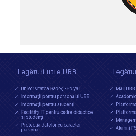
Legături utile UBB
Legătur
Universitatea Babeș -Bolyai
Mail UBB
Informații pentru personalul UBB
Academic
Informații pentru studenți
Platforma
Facilități IT pentru cadre didactice
Platform
și studenți
Manageme
Protecția datelor cu caracter
Alumni F
personal