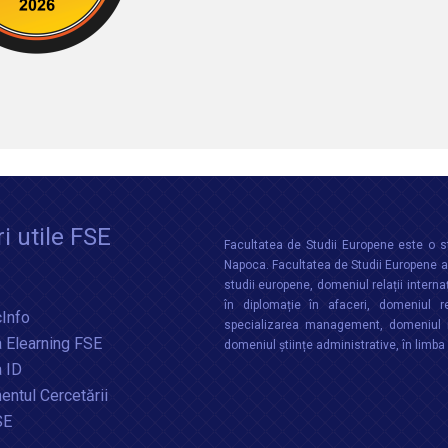
i utile FSE
Facultatea de Studii Europene este o st
Napoca. Facultatea de Studii Europene aco
studii europene, domeniul relații interna
în diplomație în afaceri, domeniul re
Info
specializarea management, domeniul m
 Elearning FSE
domeniul științe administrative, în limb
a ID
ntul Cercetării
SE