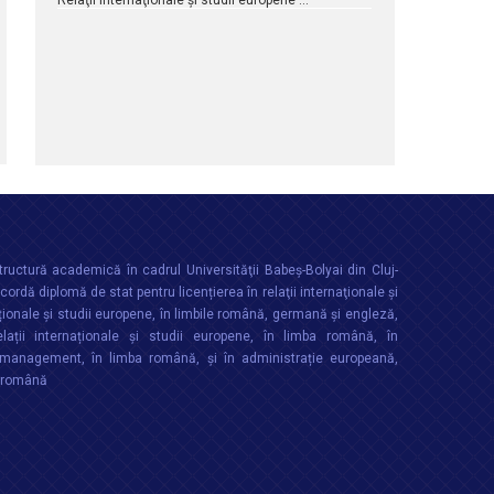
Relaţii internaţionale şi studii europene …
ructură academică în cadrul Universităţii Babeș-Bolyai din Cluj-
rdă diplomă de stat pentru licențierea în relaţii internaţionale şi
ționale şi studii europene, în limbile română, germană și engleză,
lații internaționale și studii europene, în limba română, în
anagement, în limba română, și în administrație europeană,
a română