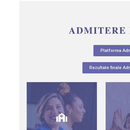
ADMITERE 
Platforma Adm
Rezultate finale Ad
Ca
Oferta de studii nivel
adm