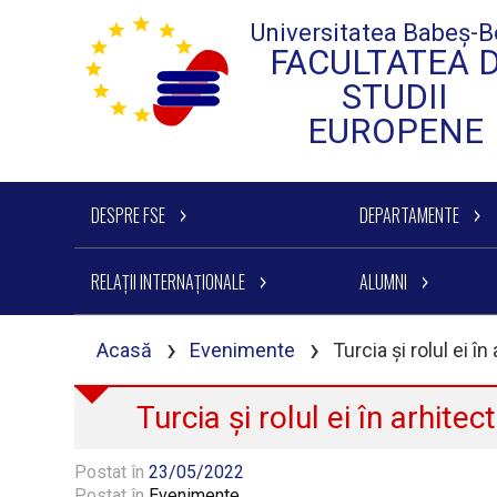
Universitatea Babeș-B
FACULTATEA 
STUDII
EUROPENE
DESPRE FSE
DEPARTAMENTE
RELAȚII INTERNAȚIONALE
ALUMNI
›
›
Acasă
Evenimente
Turcia și rolul ei î
Turcia și rolul ei în arhite
Postat în
23/05/2022
Postat în
Evenimente