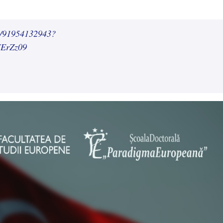
/j/91954132943?
ErZz09