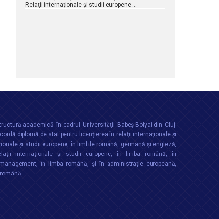
Relaţii internaţionale şi studii europene …
ructură academică în cadrul Universităţii Babeș-Bolyai din Cluj-
rdă diplomă de stat pentru licențierea în relaţii internaţionale şi
ționale şi studii europene, în limbile română, germană și engleză,
lații internaționale și studii europene, în limba română, în
anagement, în limba română, și în administrație europeană,
a română