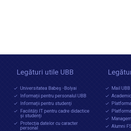
Legături utile UBB
Legătur
Universitatea Babeș -Bolyai
Mail UBB
Informații pentru personalul UBB
Academic
Informații pentru studenți
Platforma
Facilități IT pentru cadre didactice
Platform
și studenți
Manageme
Protecția datelor cu caracter
Alumni F
personal