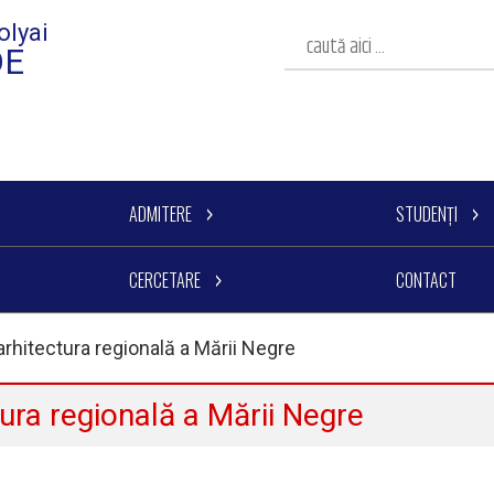
olyai
DE
ADMITERE
STUDENȚI
CERCETARE
CONTACT
n arhitectura regională a Mării Negre
ctura regională a Mării Negre