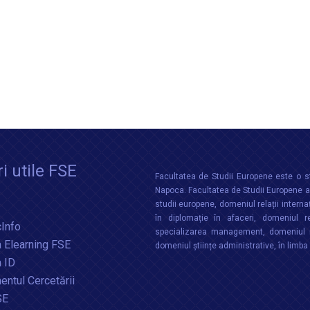
i utile FSE
Facultatea de Studii Europene este o st
Napoca. Facultatea de Studii Europene aco
studii europene, domeniul relații interna
în diplomație în afaceri, domeniul re
Info
specializarea management, domeniul m
 Elearning FSE
domeniul științe administrative, în limb
a ID
ntul Cercetării
SE