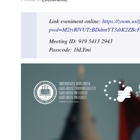
Link eveniment online:
https://zoom.us
pwd=M2tyRlVUTzBDdmtYT3dtK2ZBcF
Meeting ID: 919 5413 2943
Passcode: 1hLYmi