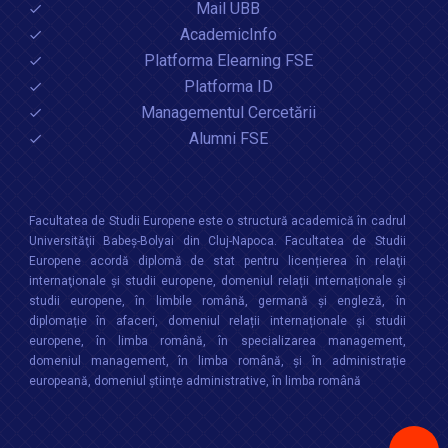
Mail UBB
autoritaria, Editor: Pasquale Fornaro,
AcademicInfo
Rubbettino, Messina 2004, pp.163-188
Platforma Elearning FSE
Platforma ID
Carti publicate edituri recunoscute CNCSIS –
Managementul Cercetării
Carti de autor :
Alumni FSE
Paun Nicolae,
Viata economica a
Romaniei 1918-1948
, Presa Universitara
Clujeana, Cluj-Napoca, 2009, 536 p.
Facultatea de Studii Europene este o structură academică în cadrul
Paun Nicolae, Michael O’Neill,
Europe’s
Universităţii Babeș-Bolyai din Cluj-Napoca. Facultatea de Studii
Crisis – A Crisis of Values?
, Europe’s
Europene acordă diplomă de stat pentru licențierea în relaţii
Constitutional Crisis: International
internaţionale şi studii europene, domeniul relații internaționale şi
Perspectives, Editia a IIa, Editura Fundatiei
studii europene, în limbile română, germană și engleză, în
pentru Studii Europene, 2008, Cluj-Napoca,
diplomație în afaceri, domeniul relații internaționale și studii
europene, în limba română, în specializarea management,
283 p.
domeniul management, în limba română, și în administrație
europeană, domeniul științe administrative, în limba română
Paun Nicolae, Michael O’Neill,
Europe’s
Crisis – A Crisis of Values?
, Europe’s
Constitutional Crisis: International