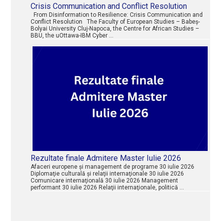
Crisis Communication and Conflict Resolution
Bistrita, la confluente europene, EFES,
From Disinformation to Resilience: Crisis Communication and
Editor: …, 2010, P. 235-242
Conflict Resolution The Faculty of European Studies – Babeș-
Bolyai University Cluj-Napoca, the Centre for African Studies –
BBU, the uOttawa-IBM Cyber …
Paun Nicolae,
Viata economica a
Romaniei 1918-1948
, Presa Universitara
Clujeana, Cluj-Napoca, 2009, 536 p.
Paun Nicolae, Michael O’Neill,
Europe’s
Crisis – A Crisis of Values?
, Europe’s
Constitutional Crisis: International
Perspectives, Editia a IIa, Editura Fundatiei
pentru Studii Europene, 2008, Cluj-Napoca,
283 p.
Rezultate finale Admitere Master Iulie 2026
Paun Nicolae,
The relationship between
Afaceri europene şi management de programe 30 iulie 2026
the EU and Russia in two perspectives-
Diplomaţie culturală şi relaţii internaţionale 30 iulie 2026
Russian model versus Strategic Union,
In
Comunicare internaţională 30 iulie 2026 Management
performant 30 iulie 2026 Relaţii internaţionale, politică …
vol.: Die europaische union im 21
jahrhundert, vs verlag fur
sozialwissenschaften, Wiesbaden , Editor: