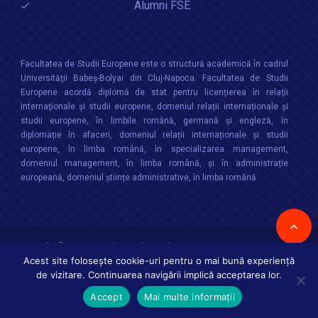
Alumni FSE
Facultatea de Studii Europene este o structură academică în cadrul
Universităţii Babeș-Bolyai din Cluj-Napoca. Facultatea de Studii
Europene acordă diplomă de stat pentru licențierea în relaţii
internaţionale şi studii europene, domeniul relații internaționale şi
studii europene, în limbile română, germană și engleză, în
diplomație în afaceri, domeniul relații internaționale și studii
europene, în limba română, în specializarea management,
domeniul management, în limba română, și în administrație
europeană, domeniul științe administrative, în limba română
Copyright © 2026 :
Facultatea de Studii Europene
,
Universitatea Babes-
Bolyai
Toate drepturile rezervate
Acest site folosește cookie-uri pentru o mai bună experiență
de vizitare. Continuarea navigării implică acceptarea lor.
Accept
Mai multe informații