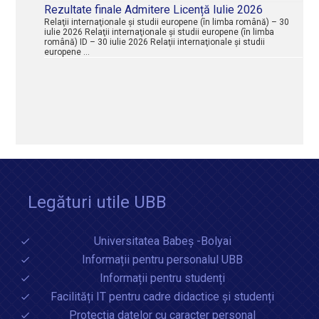
Rezultate finale Admitere Licență Iulie 2026
Relaţii internaţionale şi studii europene (în limba română) – 30
iulie 2026 Relaţii internaţionale şi studii europene (în limba
română) ID – 30 iulie 2026 Relaţii internaţionale şi studii
europene …
Legături utile UBB
Universitatea Babeș -Bolyai
Informații pentru personalul UBB
Informații pentru studenți
Facilități IT pentru cadre didactice și studenți
Protecția datelor cu caracter personal