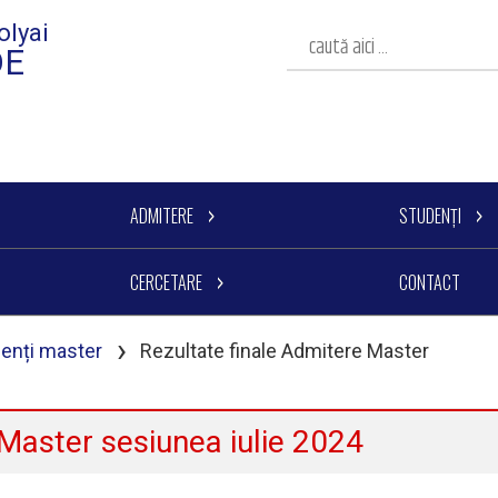
olyai
DE
ADMITERE
STUDENȚI
CERCETARE
CONTACT
›
denți master
Rezultate finale Admitere Master
 Master sesiunea iulie 2024