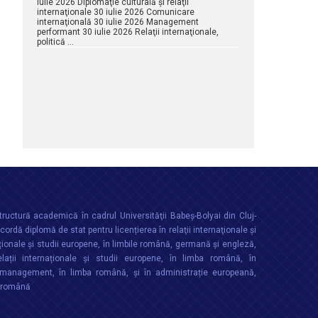
iulie 2026 Diplomaţie culturală şi relaţii
internaţionale 30 iulie 2026 Comunicare
internaţională 30 iulie 2026 Management
performant 30 iulie 2026 Relaţii internaţionale,
politică …
ructură academică în cadrul Universităţii Babeș-Bolyai din Cluj-
rdă diplomă de stat pentru licențierea în relaţii internaţionale şi
ționale şi studii europene, în limbile română, germană și engleză,
lații internaționale și studii europene, în limba română, în
anagement, în limba română, și în administrație europeană,
a română