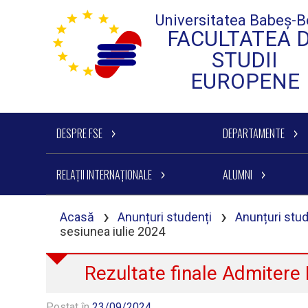
Universitatea Babeș-B
FACULTATEA 
STUDII
EUROPENE
DESPRE FSE
DEPARTAMENTE
RELAȚII INTERNAȚIONALE
ALUMNI
›
›
Acasă
Anunțuri studenți
Anunțuri stu
sesiunea iulie 2024
Rezultate finale Admitere
Postat în
23/09/2024