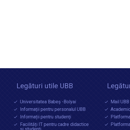
Legături utile UBB
Legătur
Universitatea Babeș -Bolyai
Mail UBB
Informații pentru personalul UBB
Academic
Informații pentru studenți
Platforma
Facilități IT pentru cadre didactice
Platform
și studenți