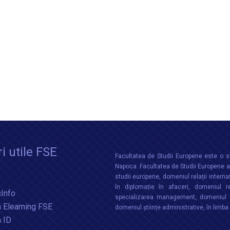
i utile FSE
Facultatea de Studii Europene este o st
Napoca. Facultatea de Studii Europene aco
studii europene, domeniul relații interna
în diplomație în afaceri, domeniul re
Info
specializarea management, domeniul m
 Elearning FSE
domeniul științe administrative, în limb
a ID