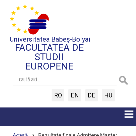
Universitatea Babeș-Bolyai
FACULTATEA DE
STUDII
EUROPENE
RO
EN
DE
HU
›
Acasă
Rezultate finale Admitere Master