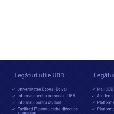
Legături utile UBB
Legătur
Universitatea Babeș -Bolyai
Mail UBB
Informații pentru personalul UBB
Academic
Informații pentru studenți
Platforma
Facilități IT pentru cadre didactice
Platform
și studenți