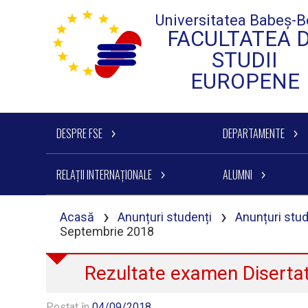
Universitatea Babeș-B
FACULTATEA 
STUDII
EUROPENE
DESPRE FSE
DEPARTAMENTE
RELAȚII INTERNAȚIONALE
ALUMNI
›
›
Acasă
Anunțuri studenți
Anunțuri stu
Septembrie 2018
Rezultate examen Diserta
Postat în
04/09/2018