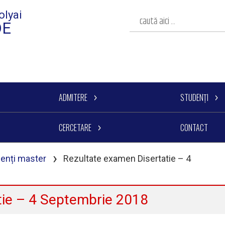
olyai
DE
ADMITERE
STUDENȚI
CERCETARE
CONTACT
›
denți master
Rezultate examen Disertatie – 4
tie – 4 Septembrie 2018