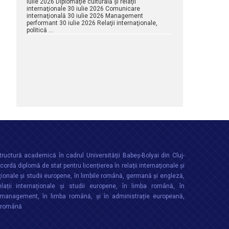
iulie 2026 Diplomaţie culturală şi relaţii
internaţionale 30 iulie 2026 Comunicare
internaţională 30 iulie 2026 Management
performant 30 iulie 2026 Relaţii internaţionale,
politică …
ructură academică în cadrul Universităţii Babeș-Bolyai din Cluj-
rdă diplomă de stat pentru licențierea în relaţii internaţionale şi
ționale şi studii europene, în limbile română, germană și engleză,
lații internaționale și studii europene, în limba română, în
anagement, în limba română, și în administrație europeană,
a română