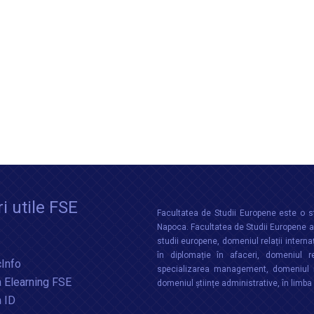
i utile FSE
Facultatea de Studii Europene este o st
Napoca. Facultatea de Studii Europene aco
studii europene, domeniul relații interna
în diplomație în afaceri, domeniul re
Info
specializarea management, domeniul m
 Elearning FSE
domeniul științe administrative, în limb
a ID