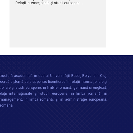
Relaţii internaţionale şi studii europene …
ructură academică în cadrul Universităţii Babeș-Bolyai din Cluj-
rdă diplomă de stat pentru licențierea în relaţii internaţionale şi
ționale şi studii europene, în limbile română, germană și engleză,
lații internaționale și studii europene, în limba română, în
anagement, în limba română, și în administrație europeană,
a română