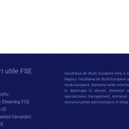
i utile FSE
Facultatea de Studii Europene este o st
Napoca. Facultatea de Studii Europene aco
studii europene, domeniul relații interna
în diplomație în afaceri, domeniul re
Info
specializarea management, domeniul m
 Elearning FSE
domeniul științe administrative, în limb
a ID
ntul Cercetării
SE