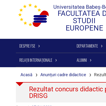
Universitatea Babeș-B
FACULTATEA 
STUDII
EUROPENE
DESPRE FSE
DEPARTAMENTE
RELAȚII INTERNAȚIONALE
ALUMNI
›
›
Acasă
Anunțuri cadre didactice
Rezult
Rezultat concurs didactic 
DRISG