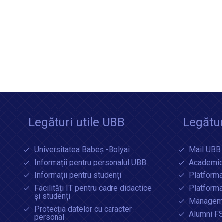
Legături utile UBB
Legătur
Universitatea Babeș -Bolyai
Mail UBB
Informații pentru personalul UBB
Academic
Informații pentru studenți
Platforma
Facilități IT pentru cadre didactice
Platform
și studenți
Manageme
Protecția datelor cu caracter
Alumni F
personal