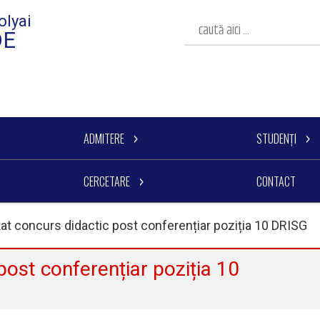
olyai
DE
ADMITERE
STUDENȚI
CERCETARE
CONTACT
at concurs didactic post conferențiar poziția 10 DRISG
post conferențiar poziția 10