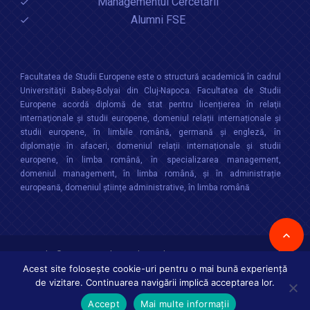
Managementul Cercetării
Alumni FSE
Facultatea de Studii Europene este o structură academică în cadrul
Universităţii Babeș-Bolyai din Cluj-Napoca. Facultatea de Studii
Europene acordă diplomă de stat pentru licențierea în relaţii
internaţionale şi studii europene, domeniul relații internaționale şi
studii europene, în limbile română, germană și engleză, în
diplomație în afaceri, domeniul relații internaționale și studii
europene, în limba română, în specializarea management,
domeniul management, în limba română, și în administrație
europeană, domeniul științe administrative, în limba română
Copyright © 2026 :
Facultatea de Studii Europene
,
Universitatea Babes-
Bolyai
Toate drepturile rezervate
Acest site folosește cookie-uri pentru o mai bună experiență
de vizitare. Continuarea navigării implică acceptarea lor.
Accept
Mai multe informații