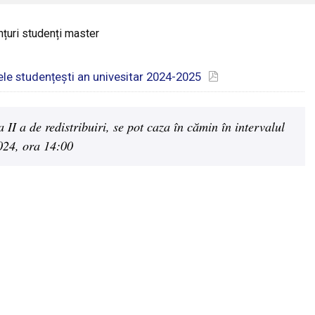
țuri studenți master
inele studențești an univesitar 2024-2025
a II a de redistribuiri, se pot caza în cămin în intervalul
024, ora 14:00