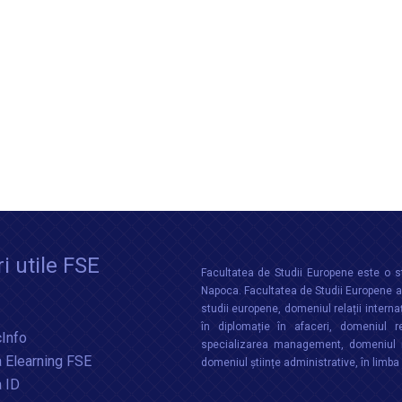
i utile FSE
Facultatea de Studii Europene este o st
Napoca. Facultatea de Studii Europene aco
studii europene, domeniul relații interna
în diplomație în afaceri, domeniul re
Info
specializarea management, domeniul m
 Elearning FSE
domeniul științe administrative, în limb
a ID