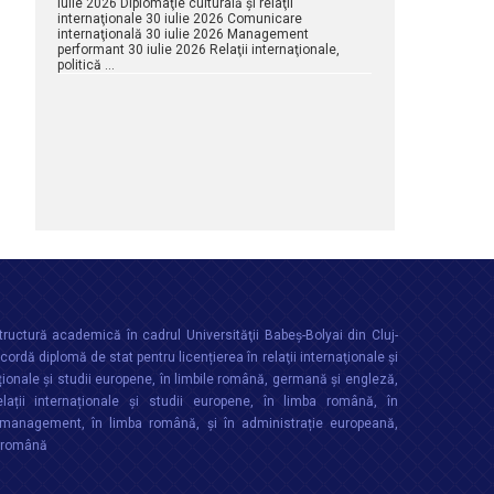
iulie 2026 Diplomaţie culturală şi relaţii
internaţionale 30 iulie 2026 Comunicare
internaţională 30 iulie 2026 Management
performant 30 iulie 2026 Relaţii internaţionale,
politică …
ructură academică în cadrul Universităţii Babeș-Bolyai din Cluj-
rdă diplomă de stat pentru licențierea în relaţii internaţionale şi
ționale şi studii europene, în limbile română, germană și engleză,
lații internaționale și studii europene, în limba română, în
anagement, în limba română, și în administrație europeană,
a română