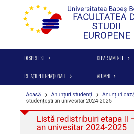
Universitatea Babeș-B
FACULTATEA 
STUDII
EUROPENE
DESPRE FSE
DEPARTAMENTE
RELAȚII INTERNAȚIONALE
ALUMNI
›
›
Acasă
Anunțuri studenți
Anunțuri cază
studențești an univesitar 2024-2025
Listă redistribuiri etapa II
an univesitar 2024-2025