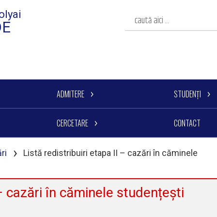
olyai
DE
ADMITERE
STUDENȚI
CERCETARE
CONTACT
›
ri
Listă redistribuiri etapa II – cazări în căminele
 – cazări în căminele studențești