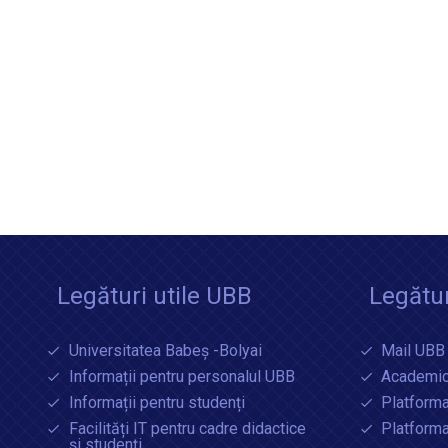
Legături utile UBB
Legătur
Universitatea Babeș -Bolyai
Mail UBB
Informații pentru personalul UBB
Academic
Informații pentru studenți
Platforma
Facilități IT pentru cadre didactice
Platform
și studenți