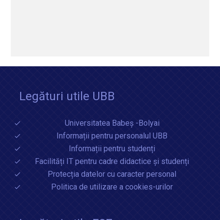
Legături utile UBB
Universitatea Babeș -Bolyai
Informații pentru personalul UBB
Informații pentru studenți
Facilități IT pentru cadre didactice și studenți
Protecția datelor cu caracter personal
Politica de utilizare a cookies-urilor