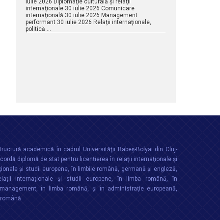
iulie 2026 Diplomaţie culturală şi relaţii
internaţionale 30 iulie 2026 Comunicare
internaţională 30 iulie 2026 Management
performant 30 iulie 2026 Relaţii internaţionale,
politică …
ructură academică în cadrul Universităţii Babeș-Bolyai din Cluj-
rdă diplomă de stat pentru licențierea în relaţii internaţionale şi
ționale şi studii europene, în limbile română, germană și engleză,
lații internaționale și studii europene, în limba română, în
anagement, în limba română, și în administrație europeană,
a română