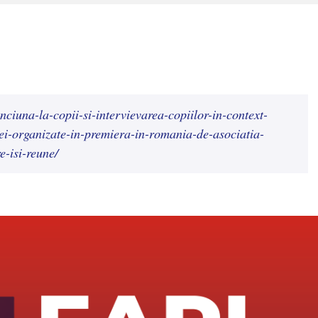
ciuna-la-copii-si-intervievarea-copiilor-in-context-
tei-organizate-in-premiera-in-romania-de-asociatia-
e-isi-reune/