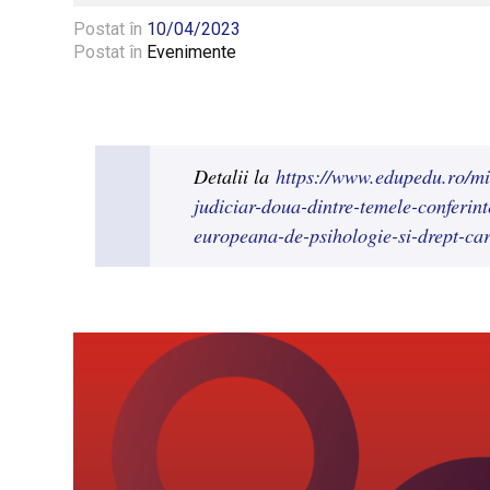
Postat în
10/04/2023
Postat în
Evenimente
Detalii la
https://www.edupedu.ro/min
judiciar-doua-dintre-temele-conferin
europeana-de-psihologie-si-drept-car