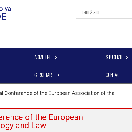
olyai
DE
ADMITERE
STUDENȚI
CERCETARE
CONTACT
l Conference of the European Association of the
rence of the European
ology and Law