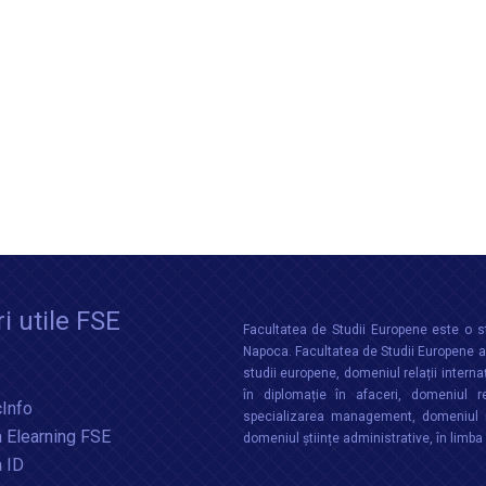
i utile FSE
Facultatea de Studii Europene este o st
Napoca. Facultatea de Studii Europene aco
studii europene, domeniul relații interna
în diplomație în afaceri, domeniul re
Info
specializarea management, domeniul m
 Elearning FSE
domeniul științe administrative, în limb
a ID