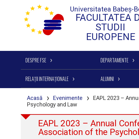
Universitatea Babeș-B
FACULTATEA 
STUDII
EUROPENE
DESPRE FSE
DEPARTAMENTE
RELAȚII INTERNAȚIONALE
ALUMNI
›
›
Acasă
Evenimente
EAPL 2023 – Annua
Psychology and Law
EAPL 2023 – Annual Confe
Association of the Psych