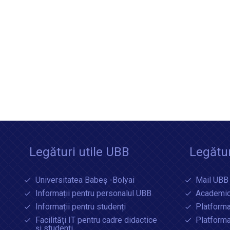
Legături utile UBB
Legătur
Universitatea Babeș -Bolyai
Mail UBB
Informații pentru personalul UBB
Academic
Informații pentru studenți
Platforma
Facilități IT pentru cadre didactice
Platform
și studenți