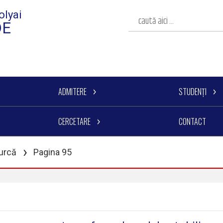
olyai
DE
ADMITERE
STUDENȚI
CERCETARE
CONTACT
›
Burcă
Pagina 95