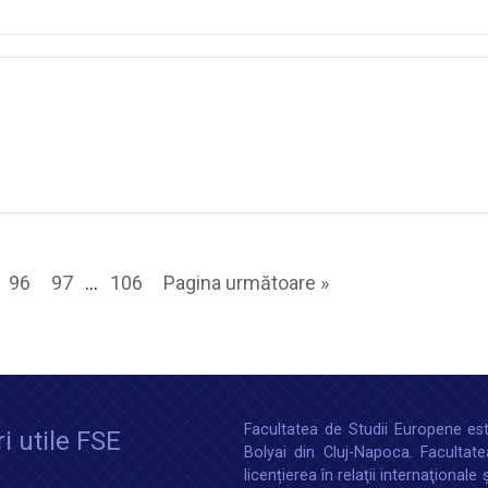
96
97
…
106
Pagina următoare »
Facultatea de Studii Europene est
i utile FSE
Bolyai din Cluj-Napoca. Faculta
licențierea în relaţii internaţionale