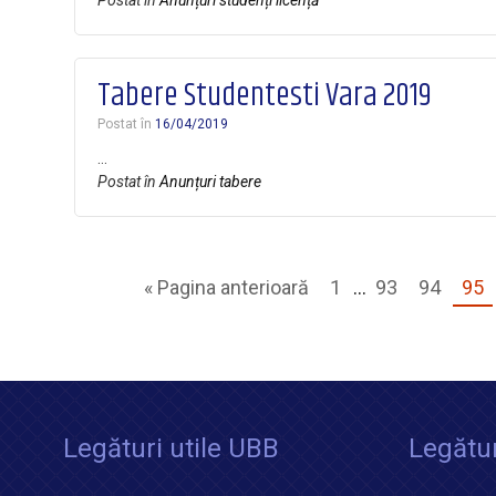
Postat în
Anunțuri studenți licență
Tabere Studentesti Vara 2019
Postat în
16/04/2019
…
Postat în
Anunțuri tabere
« Pagina anterioară
1
…
93
94
95
Legături utile UBB
Legătur