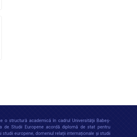
e o structură academică în cadrul Universităţii Babeș-
tea de Studii Europene acordă diplomă de stat pentru
 şi studii europene, domeniul relații internaționale şi studii