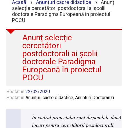
›
›
Acasă
Anunțuri cadre didactice
Anunț
selecție cercetători postdoctorali ai școlii
doctorale Paradigma Europeană în proiectul
POCU
Anunț selecție
cercetători
postdoctorali ai școlii
doctorale Paradigma
Europeană în proiectul
POCU
Postat în
22/02/2020
Postat în
Anunțuri cadre didactice
,
Anunțuri Doctoranzi
În cadrul proiectului sunt disponibile două
locuri pentru cercetătorii postdoctorali.