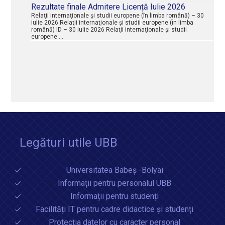
Rezultate finale Admitere Licență Iulie 2026
Relaţii internaţionale şi studii europene (în limba română) – 30
iulie 2026 Relaţii internaţionale şi studii europene (în limba
română) ID – 30 iulie 2026 Relaţii internaţionale şi studii
europene …
Legături utile UBB
Universitatea Babeș -Bolyai
Informații pentru personalul UBB
Informații pentru studenți
Facilități IT pentru cadre didactice și studenți
Protecția datelor cu caracter personal