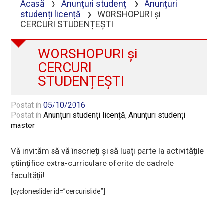
›
›
Acasă
Anunțuri studenți
Anunțuri
›
studenți licență
WORSHOPURI și
CERCURI STUDENȚEȘTI
WORSHOPURI și
CERCURI
STUDENȚEȘTI
Postat în
05/10/2016
Postat în
Anunțuri studenți licență
,
Anunțuri studenți
master
Vă invităm să vă înscrieți și să luați parte la activitățile
științifice extra-curriculare oferite de cadrele
facultății!
[cycloneslider id=”cercurislide”]