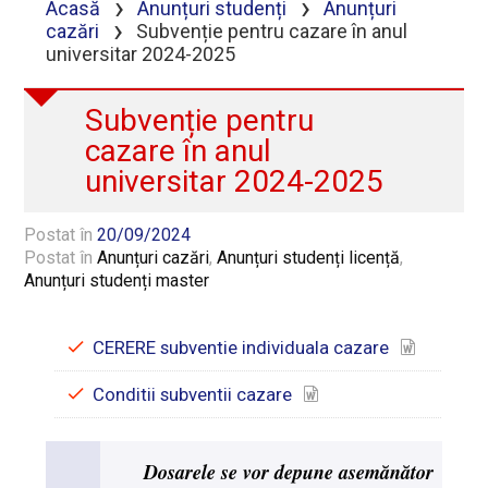
›
›
Acasă
Anunțuri studenți
Anunțuri
›
cazări
Subvenție pentru cazare în anul
universitar 2024-2025
Subvenție pentru
cazare în anul
universitar 2024-2025
Postat în
20/09/2024
Postat în
Anunțuri cazări
,
Anunțuri studenți licență
,
Anunțuri studenți master
CERERE subventie individuala cazare
Conditii subventii cazare
Dosarele se vor depune asemănător