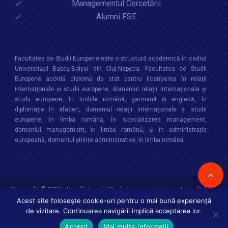
Managementul Cercetării
Alumni FSE
Facultatea de Studii Europene este o structură academică în cadrul
Universităţii Babeș-Bolyai din Cluj-Napoca. Facultatea de Studii
Europene acordă diplomă de stat pentru licențierea în relaţii
internaţionale şi studii europene, domeniul relații internaționale şi
studii europene, în limbile română, germană și engleză, în
diplomație în afaceri, domeniul relații internaționale și studii
europene, în limba română, în specializarea management,
domeniul management, în limba română, și în administrație
europeană, domeniul științe administrative, în limba română
Copyright © 2026 :
Facultatea de Studii Europene
,
Universitatea Babes-
Bolyai
Toate drepturile rezervate
Acest site folosește cookie-uri pentru o mai bună experiență
de vizitare. Continuarea navigării implică acceptarea lor.
Accept
Mai multe informații