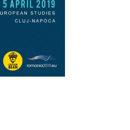
tul;
nea Europeană;
me;
ce sau oportunități de dezvoltare?
ivind Uniunea Europeană
obal
uvernare;