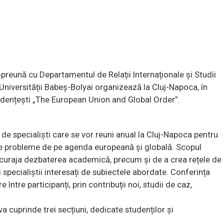
reună cu Departamentul de Relații Internaționale și Studii
Universității Babeș-Bolyai organizează la Cluj-Napoca, în
studențești „The European Union and Global Order”.
 de specialiști care se vor reuni anual la Cluj-Napoca pentru
nte probleme de pe agenda europeană și globală. Scopul
 încuraja dezbaterea academică, precum și de a crea rețele de
i specialiștii interesați de subiectele abordate. Conferința
între participanți, prin contribuții noi, studii de caz,
a cuprinde trei secțiuni, dedicate studenților și