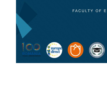
3
. Politici și strategie în Uniunea Europeană
o Analiza politicilor publice: actori, procese, teorii;
o Politica Agricolă Comună și impactul său global;
o Politicile privind educația, tineretul, cultura și spor
o Președinția României la Consiliul UE;
o Percepția tienerilor asupra calității vieții în Uniu
o Sisteme electorale – probleme, proiecte și refor
o E-guvernare, e-participare, e-democrație;
4
. Centenarul Marii Uniri
5
. Crizele europene și internaționale. Crize sistemi
o Tipuri de crize internaționale;
6
. Africa, un continent uitat? Cooperare UE-Africa
7
. Cooperarea UE-Asia
8
. Europa cu mai multe viteze – cele 5 scenarii pr
9
. Uniunea Europeană și procesul de guvernanță gl
o UE în economia globală;
o Constituționalism, parlamentarism și forme de g