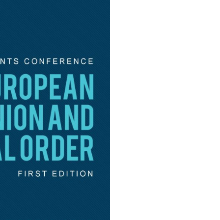
itic major al anului 1918, desăvârșirea statului național
il, conferința intenționează aducerea în discuție a cât mai
2018), susținute de argumente științifice, în conturarea
o atenție specială celor mai relevante momente de tulburare
erarea sa la Uniunea Europeană, România a preluat, începând
ea Președinției uneia dintre cele mai importante instituții,
acestui mandat reprezintând o prioritate națională. Deținerea
 țara noastră și o oportunitate de a demonstra capacitatea de
ă planificare și coordonare la nivel national, precum și un
ale acesteia. România se află, astfel, în centrul procesului
litarea procesului de reflecție asupra modului de dezvoltare
 de negociere pentru dezvoltarea acquis-ului comunitar și,
le membre ale Uniunii.
tră care vizează teme precum, dar nu numai:
are
sul de globalizare;