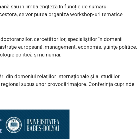
omână sau în limba engleză.În funcție de numărul
 acestora, se vor putea organiza workshop-uri tematice.
doctoranzilor, cercetătorilor, specialiștilor în domenii
inistrație europeană, management, economie, științe politice,
pologie politică și nu numai.
 din domeniul relațiilor internaționale și al studiilor
au regional supus unor provocărimajore. Conferința cuprinde
rucial pentru acest proiect politic: iminența Brexit-ului și
019. Uniunea Europeană traversează provocări fără
ate de efortul de redresare economico-financiară și reluare a
t și externe, generate de creșterea instabilității în
ate acestuia, amenințarea teroristă. La acest complex de
nevoită să o gestioneze în premieră în istoria sa, respectiv
are a rezultatului referendumului din 23 iunie 2016. Anul