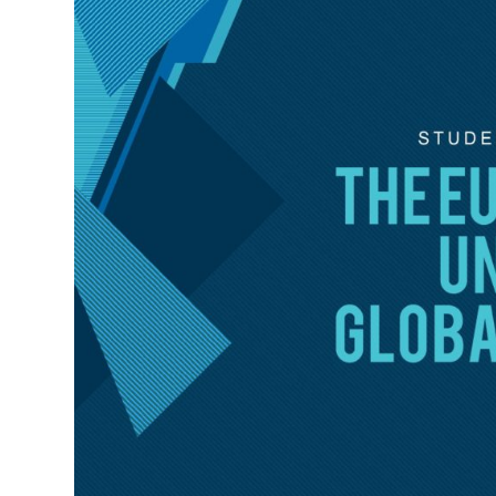
trecut s-a comemorat un secol de la evenimentul pol
român. Pe fondul acestui eveniment istoric memorab
multor momente din cei 100 de ani de istorie (1918-
trecutului istoric românesc și european, acordând 
a ordinii naționale și europene. La 12 ani de la ad
cu 1 ianuarie 2019, pentru șase luni, responsabilitat
Consiliul Uniunii Europene, pregătirea și derularea 
Președinției Consiliului UE va fi o premieră pentru
a îndeplini o sarcină atât de important, printr-o bun
dialog susținut cu instituțiile UE și statele membre 
decizional european, având un rol important în faci
și consolidare a proiectului european, a procesului
implicit, pentru consolidarea cooperării între state
Vă rugăm să ne trimiteți contribuțiile dumneavoas
1
. Globalizarea – între dileme și opțiuni de dezvolt
o Integrare economică europeană. Răspuns la proce
2
. Diplomație și relații internaționale