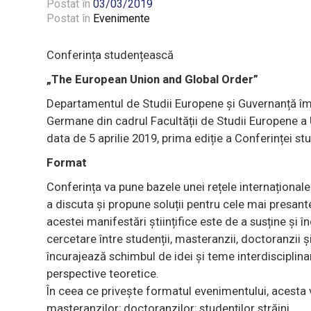
Postat în
03/03/2019
Postat în
Evenimente
Conferința studențească
„The European Union and Global Order”
Departamentul de Studii Europene și Guvernanță împ
Germane din cadrul Facultății de Studii Europene a 
data de 5 aprilie 2019, prima ediție a Conferinței 
Format
Conferința va pune bazele unei rețele internaționale
a discuta și propune soluții pentru cele mai presa
acestei manifestări științifice este de a susține și
cercetare între studenții, masteranzii, doctoranzii ș
încurajează schimbul de idei și teme interdisciplinare 
perspective teoretice.
În ceea ce privește formatul evenimentului, acesta v
masteranzilor; doctoranzilor; studenților străini.