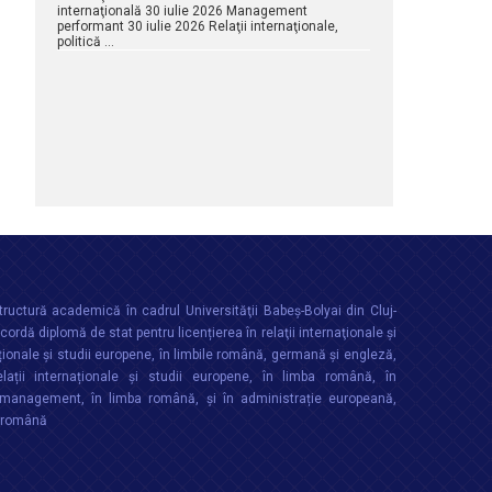
internaţională 30 iulie 2026 Management
performant 30 iulie 2026 Relaţii internaţionale,
politică …
ructură academică în cadrul Universităţii Babeș-Bolyai din Cluj-
rdă diplomă de stat pentru licențierea în relaţii internaţionale şi
ționale şi studii europene, în limbile română, germană și engleză,
lații internaționale și studii europene, în limba română, în
anagement, în limba română, și în administrație europeană,
a română