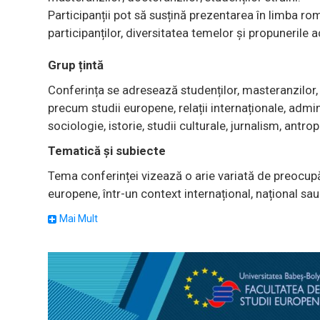
Participanții pot să susțină prezentarea în limba r
participanților, diversitatea temelor și propunerile
Grup țintă
Conferința se adresează studenților, masteranzilor, 
precum studii europene, relații internaționale, adm
sociologie, istorie, studii culturale, jurnalism, antro
Tematică și subiecte
Tema conferinței vizează o arie variată de preocupări
europene, într-un context internațional, național s
dezbateri despre Uniunea Europeană într-un context c
Mai Mult
alegerile europarlamentare din luna mai a anului 2
precedent și de natură diferită, atât interne, gener
creșterii economice și creării locurilor de muncă, câ
vecinătate, fenomenul migrației și provocări conex
factori se adaugă o provocare pe care Uniunea este 
retragerea unui stat membru, Marea Britanie, ca urm