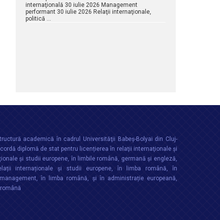
internaţională 30 iulie 2026 Management
performant 30 iulie 2026 Relaţii internaţionale,
politică …
ructură academică în cadrul Universităţii Babeș-Bolyai din Cluj-
rdă diplomă de stat pentru licențierea în relaţii internaţionale şi
ționale şi studii europene, în limbile română, germană și engleză,
lații internaționale și studii europene, în limba română, în
anagement, în limba română, și în administrație europeană,
a română