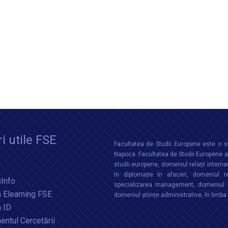
i utile FSE
Facultatea de Studii Europene este o st
Napoca. Facultatea de Studii Europene aco
studii europene, domeniul relații interna
în diplomație în afaceri, domeniul re
Info
specializarea management, domeniul m
 Elearning FSE
domeniul științe administrative, în limb
a ID
ntul Cercetării