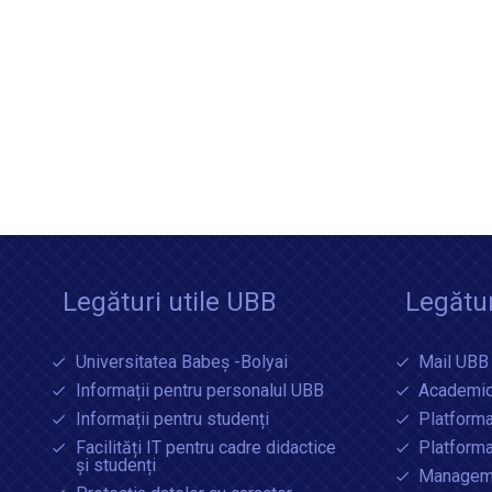
Legături utile UBB
Legătur
Universitatea Babeș -Bolyai
Mail UBB
Informații pentru personalul UBB
Academic
Informații pentru studenți
Platforma
Facilități IT pentru cadre didactice
Platform
și studenți
Manageme