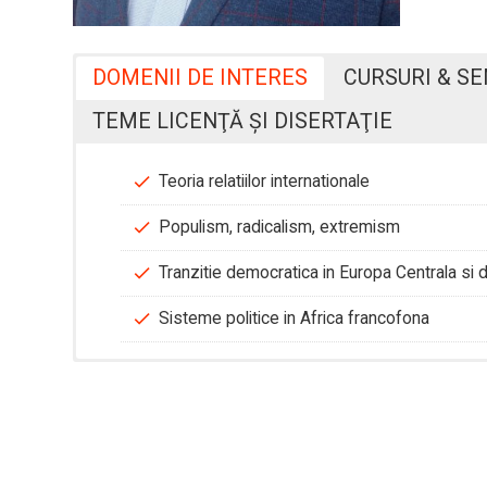
DOMENII DE INTERES
CURSURI & S
TEME LICENŢĂ ŞI DISERTAŢIE
Teoria relatiilor internationale
Populism, radicalism, extremism
Tranzitie democratica in Europa Centrala si 
Sisteme politice in Africa francofona
Miscoiu Sergiu-Teme licenta&disertatie.pdf
Teorii ale relatiilor internationale;
Program consultatii:
Marţi: 10-11,
Link
CV Sergiu Miscoiu
Concepte si abordari in teorii ale relatiilor int
E-mail:
miscoiu@yahoo.com / miscoiu.sergi
Populism, identitate, extremism;