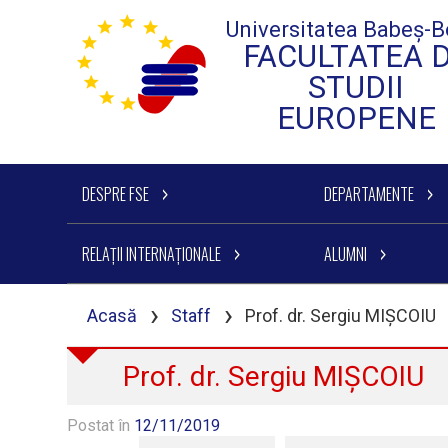
Universitatea Babeș-B
FACULTATEA 
STUDII
EUROPENE
DESPRE FSE
DEPARTAMENTE
RELAȚII INTERNAȚIONALE
ALUMNI
›
›
Acasă
Staff
Prof. dr. Sergiu MIȘCOIU
Prof. dr. Sergiu MIȘCOIU
Postat în
12/11/2019