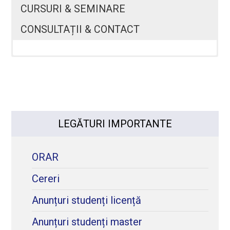
CURSURI & SEMINARE
CONSULTAȚII & CONTACT
Program consultatii:
Vineri 11:30-
13:30, Em.de Martonne nr 1, parter
E-mail:
liviuctr@gmail.com
LEGĂTURI IMPORTANTE
ORAR
Cereri
Anunțuri studenți licență
Anunțuri studenți master