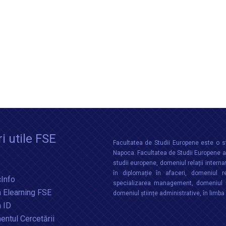
i utile FSE
Facultatea de Studii Europene este o st
Napoca. Facultatea de Studii Europene aco
studii europene, domeniul relații interna
în diplomație în afaceri, domeniul re
Info
specializarea management, domeniul m
 Elearning FSE
domeniul științe administrative, în limb
a ID
ntul Cercetării