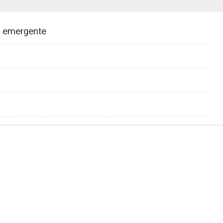
ri emergente
;
igratie.