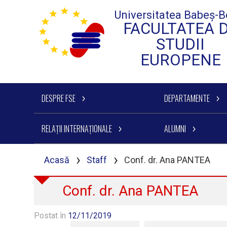
Universitatea Babeș-B
FACULTATEA 
STUDII
EUROPENE
DESPRE FSE
DEPARTAMENTE
RELAȚII INTERNAȚIONALE
ALUMNI
›
›
Acasă
Staff
Conf. dr. Ana PANTEA
Conf. dr. Ana PANTEA
Postat în
12/11/2019