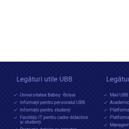
Legături utile UBB
Legătur
Universitatea Babeș -Bolyai
Mail UBB
Informații pentru personalul UBB
Academic
Informații pentru studenți
Platforma
Facilități IT pentru cadre didactice
Platform
și studenți
Manageme