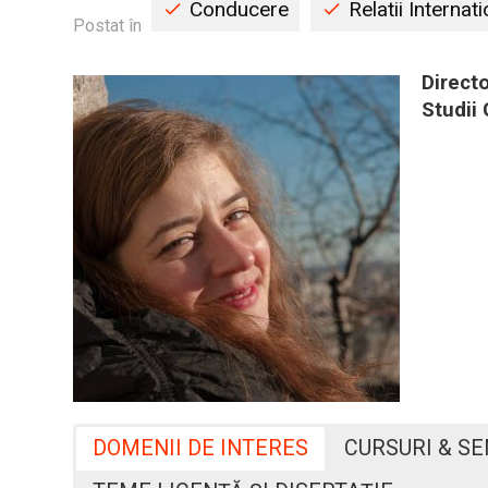
Conducere
Relatii Internat
Postat în
Directo
Studii
DOMENII DE INTERES
CURSURI & S