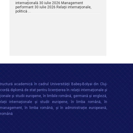
internaţională 30 iulie 2026 Management
performant 30 iulie 2026 Relaţii internaţionale,
politică …
ructură academică în cadrul Universităţii Babeș-Bolyai din Cluj-
rdă diplomă de stat pentru licențierea în relaţii internaţionale şi
ționale şi studii europene, în limbile română, germană și engleză,
lații internaționale și studii europene, în limba română, în
anagement, în limba română, și în administrație europeană,
a română