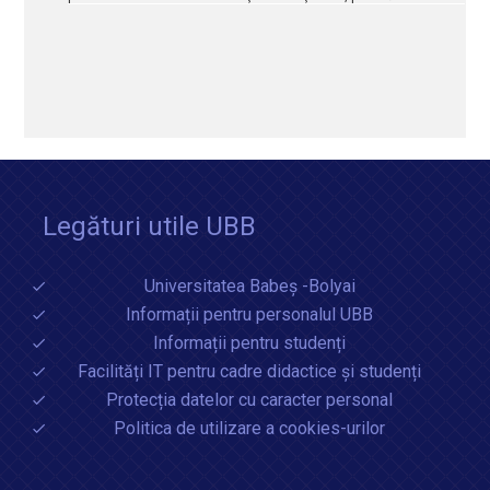
Legături utile UBB
Universitatea Babeș -Bolyai
Informații pentru personalul UBB
Informații pentru studenți
Facilități IT pentru cadre didactice și studenți
Protecția datelor cu caracter personal
Politica de utilizare a cookies-urilor