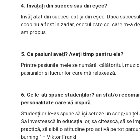
4. Învățați din succes sau din eșec?
Învăț atât din succes, cât și din eșec. Dacă succe
scop nu a fost în zadar, eșecul este cel care m-a 
am propus.
5. Ce pasiuni aveți? Aveți timp pentru ele?
Printre pasiunile mele se numără: călătoritul, muzic
pasiunilor și lucrurilor care mă relaxează.
6. Ce le-ați spune studenților? un sfat/o recoma
personalitate care vă inspiră.
Studenților le-as spune să își seteze un scop/un țel
Să investească în educația lor, să citească, să se im
practică, să aibă o atitudine pro activă pe tot parcu
burning.” – Viktor Frankl