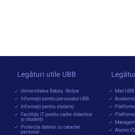
Legături utile UBB
Legătur
Universitatea Babeș -Bolyai
Mail UBB
Informații pentru personalul UBB
Academic
Informații pentru studenți
Platforma
Facilități IT pentru cadre didactice
Platform
și studenți
Manageme
Protecția datelor cu caracter
Alumni F
personal