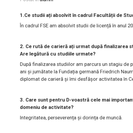
1.Ce studii ați absolvit în cadrul Facultății de Stu
În cadrul FSE am absolvit studii de licență în anul 2
2. Ce rută de carieră ați urmat după finalizarea s
Are legătură cu studiile urmate?
După finalizarea studiilor am parcurs un stagiu de 
ani și jumătate la Fundația germană Friedrich Nauman
diplomat de carieră și îmi desfășor activitatea în C
3. Care sunt pentru D-voastră cele mai importante
domeniu de activitate?
Integritatea, perseverența și dorința de muncă.