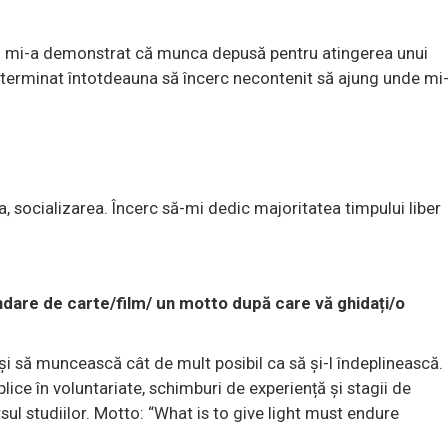
sul mi-a demonstrat că munca depusă pentru atingerea unui
determinat întotdeauna să încerc necontenit să ajung unde mi
a, socializarea. Încerc să-mi dedic majoritatea timpului liber
ndare de carte/film/ un motto după care vă ghidați/o
 și să muncească cât de mult posibil ca să și-l îndeplinească.
plice în voluntariate, schimburi de experiență și stagii de
rsul studiilor. Motto: “What is to give light must endure