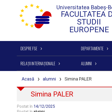
Universitatea Babeș-B
FACULTATEA 
STUDII
EUROPENE
DESPRE FSE
DEPARTAMENTE
RELAȚII INTERNAȚIONALE
ALUMNI
›
›
Acasă
alumni
Simina PALER
Simina PALER
Postat în
14/12/2025
Postat în
alumni