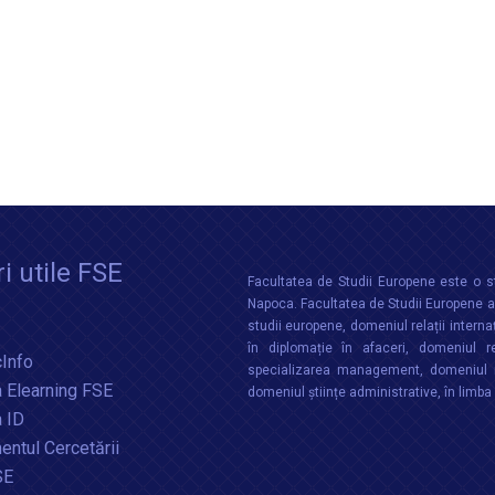
i utile FSE
Facultatea de Studii Europene este o st
Napoca. Facultatea de Studii Europene aco
studii europene, domeniul relații interna
în diplomație în afaceri, domeniul re
Info
specializarea management, domeniul m
 Elearning FSE
domeniul științe administrative, în limb
a ID
ntul Cercetării
SE