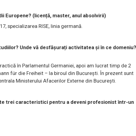
dii Europene? (licență, master, anul absolvirii)
017, specializarea RISE, linia germană.
tudiilor? Unde vă desfășurați activitatea și în ce domeniu
practică în Parlamentul Germaniei, apoi am lucrat timp de 2
n für die Freiheit – la biroul din București. În prezent sunt
entrala Ministerului Afacerilor Externe din București.
 trei caracteristici pentru a deveni profesionist într-un