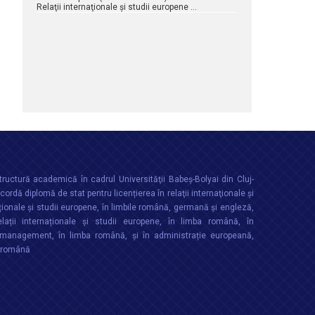
Relaţii internaţionale şi studii europene …
ructură academică în cadrul Universităţii Babeș-Bolyai din Cluj-
rdă diplomă de stat pentru licențierea în relaţii internaţionale şi
ționale şi studii europene, în limbile română, germană și engleză,
lații internaționale și studii europene, în limba română, în
anagement, în limba română, și în administrație europeană,
a română