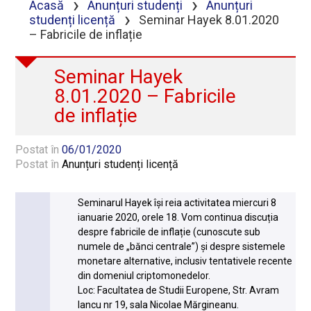
›
›
Acasă
Anunțuri studenți
Anunțuri
›
studenți licență
Seminar Hayek 8.01.2020
– Fabricile de inflație
Seminar Hayek
8.01.2020 – Fabricile
de inflație
Postat în
06/01/2020
Postat în
Anunțuri studenți licență
Seminarul Hayek își reia activitatea miercuri 8
ianuarie 2020, orele 18. Vom continua discuția
despre fabricile de inflație (cunoscute sub
numele de „bănci centrale”) și despre sistemele
monetare alternative, inclusiv tentativele recente
din domeniul criptomonedelor.
Loc: Facultatea de Studii Europene, Str. Avram
Iancu nr 19, sala Nicolae Mărgineanu.