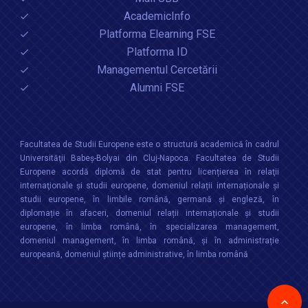
AcademicInfo
Platforma Elearning FSE
Platforma ID
Managementul Cercetării
Alumni FSE
Facultatea de Studii Europene este o structură academică în cadrul
Universităţii Babeș-Bolyai din Cluj-Napoca. Facultatea de Studii
Europene acordă diplomă de stat pentru licențierea în relaţii
internaţionale şi studii europene, domeniul relații internaționale şi
studii europene, în limbile română, germană și engleză, în
diplomație în afaceri, domeniul relații internaționale și studii
europene, în limba română, în specializarea management,
domeniul management, în limba română, și în administrație
europeană, domeniul științe administrative, în limba română