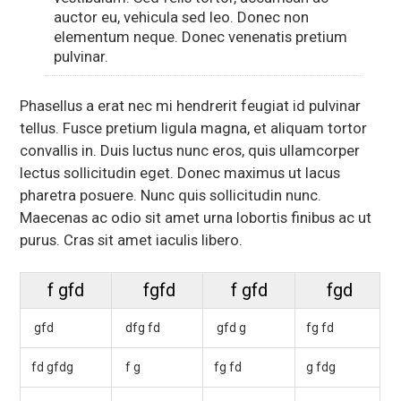
auctor eu, vehicula sed leo. Donec non
elementum neque. Donec venenatis pretium
pulvinar.
Phasellus a erat nec mi hendrerit feugiat id pulvinar
tellus. Fusce pretium ligula magna, et aliquam tortor
convallis in. Duis luctus nunc eros, quis ullamcorper
lectus sollicitudin eget. Donec maximus ut lacus
pharetra posuere. Nunc quis sollicitudin nunc.
Maecenas ac odio sit amet urna lobortis finibus ac ut
purus. Cras sit amet iaculis libero.
f gfd
fgfd
f gfd
fgd
gfd
dfg fd
gfd g
fg fd
fd gfdg
f g
fg fd
g fdg