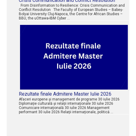
Crisis Communication and Conflict Resolution
From Disinformation to Resilience: Crisis Communication and
Conflict Resolution The Faculty of European Studies – Babeș-
Bolyai University Cluj-Napoca, the Centre for African Studies –
BBU, the uOttawa-IBM Cyber …
Rezultate finale Admitere Master Iulie 2026
Afaceri europene şi management de programe 30 iulie 2026
Diplomaţie culturală şi relaţii internaţionale 30 iulie 2026
Comunicare internaţională 30 iulie 2026 Management
performant 30 iulie 2026 Relaţii internaţionale, politică …