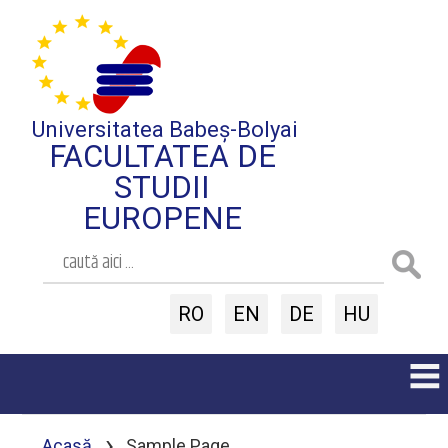
Universitatea Babeș-Bolyai
FACULTATEA DE
STUDII
EUROPENE
RO
EN
DE
HU
›
Acasă
Sample Page