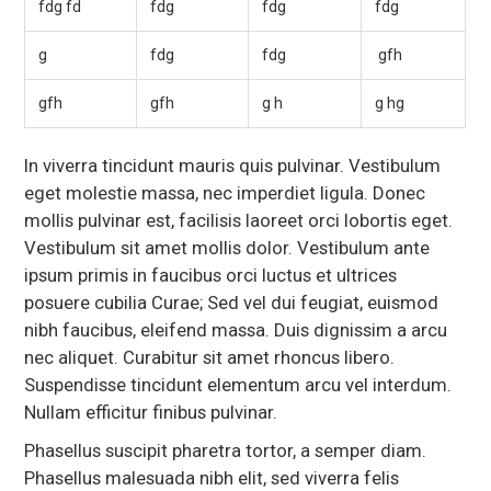
fdg fd
fdg
fdg
fdg
g
fdg
fdg
gfh
gfh
gfh
g h
g hg
In viverra tincidunt mauris quis pulvinar. Vestibulum
eget molestie massa, nec imperdiet ligula. Donec
mollis pulvinar est, facilisis laoreet orci lobortis eget.
Vestibulum sit amet mollis dolor. Vestibulum ante
ipsum primis in faucibus orci luctus et ultrices
posuere cubilia Curae; Sed vel dui feugiat, euismod
nibh faucibus, eleifend massa. Duis dignissim a arcu
nec aliquet. Curabitur sit amet rhoncus libero.
Suspendisse tincidunt elementum arcu vel interdum.
Nullam efficitur finibus pulvinar.
Phasellus suscipit pharetra tortor, a semper diam.
Phasellus malesuada nibh elit, sed viverra felis