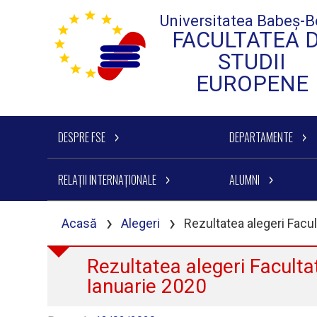
Universitatea Babeș-B
FACULTATEA 
STUDII
EUROPENE
DESPRE FSE
DEPARTAMENTE
RELAȚII INTERNAȚIONALE
ALUMNI
›
›
Acasă
Alegeri
Rezultatea alegeri Facu
Rezultatea alegeri Facult
Ianuarie 2020