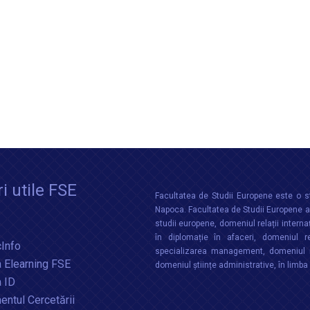
i utile FSE
Facultatea de Studii Europene este o st
Napoca. Facultatea de Studii Europene aco
studii europene, domeniul relații interna
în diplomație în afaceri, domeniul re
Info
specializarea management, domeniul m
 Elearning FSE
domeniul științe administrative, în limb
a ID
ntul Cercetării