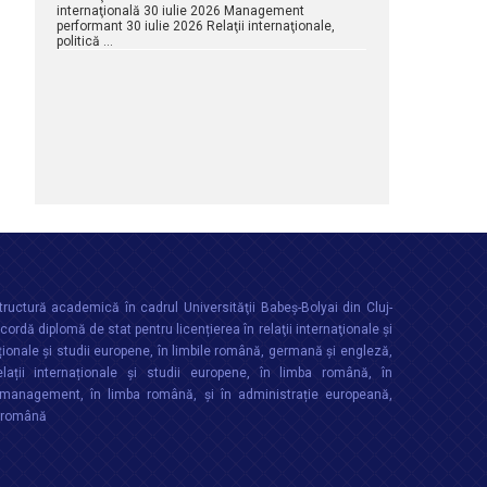
internaţională 30 iulie 2026 Management
performant 30 iulie 2026 Relaţii internaţionale,
politică …
ructură academică în cadrul Universităţii Babeș-Bolyai din Cluj-
rdă diplomă de stat pentru licențierea în relaţii internaţionale şi
ționale şi studii europene, în limbile română, germană și engleză,
lații internaționale și studii europene, în limba română, în
anagement, în limba română, și în administrație europeană,
a română