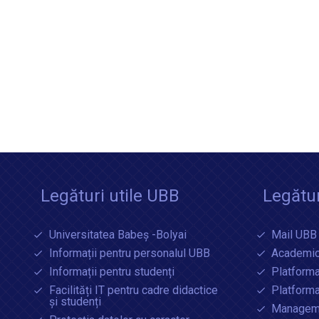
Legături utile UBB
Legătur
Universitatea Babeș -Bolyai
Mail UBB
Informații pentru personalul UBB
Academic
Informații pentru studenți
Platforma
Facilități IT pentru cadre didactice
Platform
și studenți
Manageme