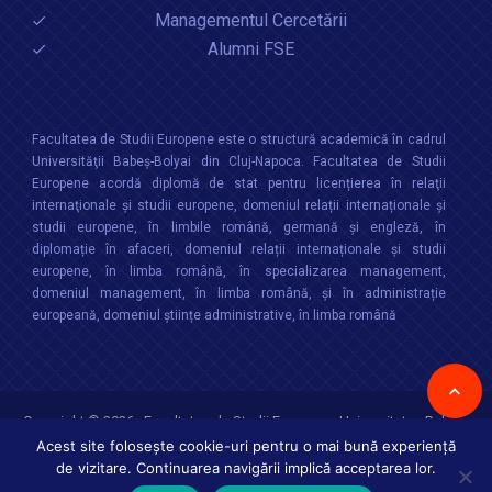
Managementul Cercetării
Alumni FSE
Facultatea de Studii Europene este o structură academică în cadrul
Universităţii Babeș-Bolyai din Cluj-Napoca. Facultatea de Studii
Europene acordă diplomă de stat pentru licențierea în relaţii
internaţionale şi studii europene, domeniul relații internaționale şi
studii europene, în limbile română, germană și engleză, în
diplomație în afaceri, domeniul relații internaționale și studii
europene, în limba română, în specializarea management,
domeniul management, în limba română, și în administrație
europeană, domeniul științe administrative, în limba română
Copyright © 2026 :
Facultatea de Studii Europene
,
Universitatea Babes-
Bolyai
Toate drepturile rezervate
Acest site folosește cookie-uri pentru o mai bună experiență
de vizitare. Continuarea navigării implică acceptarea lor.