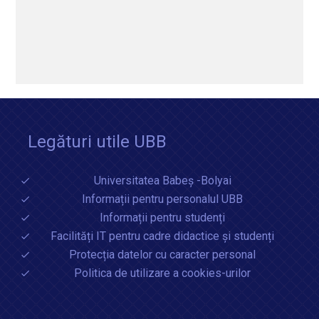
Legături utile UBB
Universitatea Babeș -Bolyai
Informații pentru personalul UBB
Informații pentru studenți
Facilități IT pentru cadre didactice și studenți
Protecția datelor cu caracter personal
Politica de utilizare a cookies-urilor