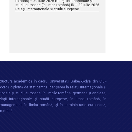
română) – 30 iulie 2026 Relaţii internaţionale şi
studii europene (în limba română) ID – 30 iulie 2026
Relaţii internaţionale şi studii europene …
ructură academică în cadrul Universităţii Babeș-Bolyai din Cluj-
rdă diplomă de stat pentru licențierea în relaţii internaţionale şi
ționale şi studii europene, în limbile română, germană și engleză,
lații internaționale și studii europene, în limba română, în
anagement, în limba română, și în administrație europeană,
a română