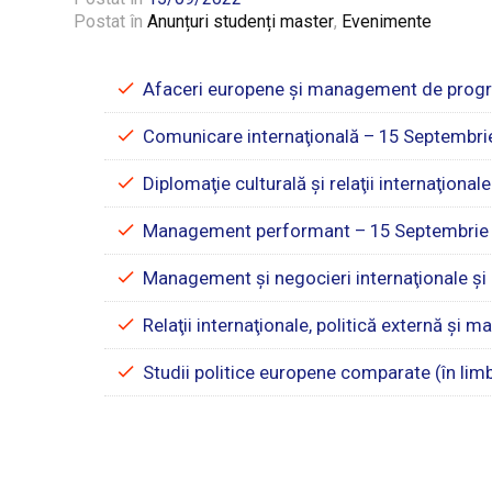
Postat în
Anunțuri studenți master
,
Evenimente
Afaceri europene şi management de prog
Comunicare internaţională – 15 Septembri
Diplomaţie culturală şi relaţii internaţiona
Management performant – 15 Septembrie
Management şi negocieri internaţionale ş
Relaţii internaţionale, politică externă şi
Studii politice europene comparate (în li