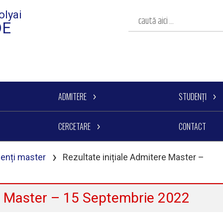
olyai
DE
ADMITERE
STUDENȚI
CERCETARE
CONTACT
›
denți master
Rezultate inițiale Admitere Master –
re Master – 15 Septembrie 2022