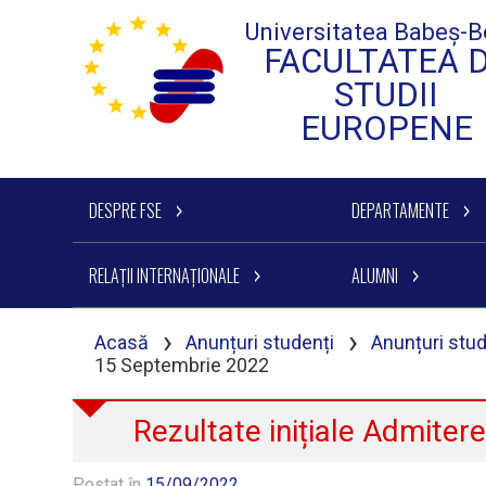
Universitatea Babeș-B
FACULTATEA 
STUDII
EUROPENE
DESPRE FSE
DEPARTAMENTE
RELAȚII INTERNAȚIONALE
ALUMNI
›
›
Acasă
Anunțuri studenți
Anunțuri stu
15 Septembrie 2022
Rezultate inițiale Admite
Postat în
15/09/2022