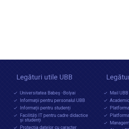
Legături utile UBB
Legătur
Universitatea Babeș -Bolyai
Mail UBB
Informații pentru personalul UBB
Academic
Informații pentru studenți
Platforma
Facilități IT pentru cadre didactice
Platform
și studenți
Manageme
Protecția datelor cu caracter