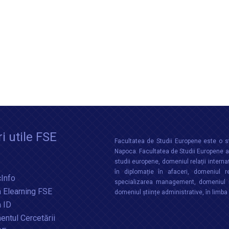
i utile FSE
Facultatea de Studii Europene este o st
Napoca. Facultatea de Studii Europene aco
studii europene, domeniul relații interna
în diplomație în afaceri, domeniul re
Info
specializarea management, domeniul m
 Elearning FSE
domeniul științe administrative, în limb
a ID
ntul Cercetării