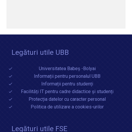
Legături utile UBB
Universitatea Babeș -Bolyai
Informații pentru personalul UBB
Informații pentru studenți
Facilități IT pentru cadre didactice și studenți
Protecția datelor cu caracter personal
Politica de utilizare a cookies-urilor
Legături utile FSE