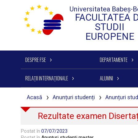
Universitatea Babeș-B
FACULTATEA 
STUDII
EUROPENE
DESPRE FSE
DEPARTAMENTE
RELAȚII INTERNAȚIONALE
ALUMNI
›
›
Acasă
Anunțuri studenți
Anunțuri stu
Rezultate examen Disertaț
Postat în
07/07/2023
Postat în
Anunțuri studenți master