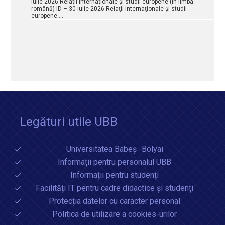
iulie 2026 Relaţii internaţionale şi studii europene (în limba
română) ID – 30 iulie 2026 Relaţii internaţionale şi studii
europene …
Legături utile UBB
Universitatea Babeș -Bolyai
Informații pentru personalul UBB
Informații pentru studenți
Facilități IT pentru cadre didactice și studenți
Protecția datelor cu caracter personal
Politica de utilizare a cookies-urilor