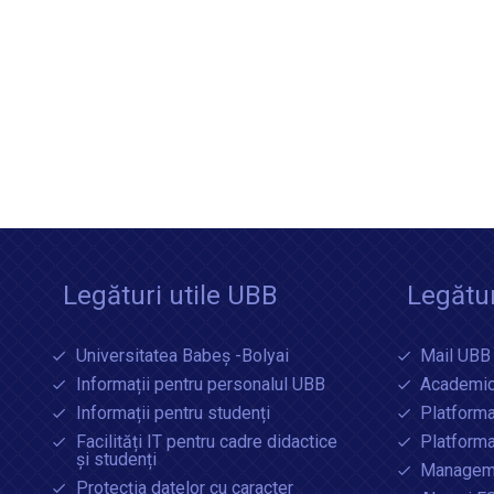
Legături utile UBB
Legătur
Universitatea Babeș -Bolyai
Mail UBB
Informații pentru personalul UBB
Academic
Informații pentru studenți
Platforma
Facilități IT pentru cadre didactice
Platform
și studenți
Manageme
Protecția datelor cu caracter