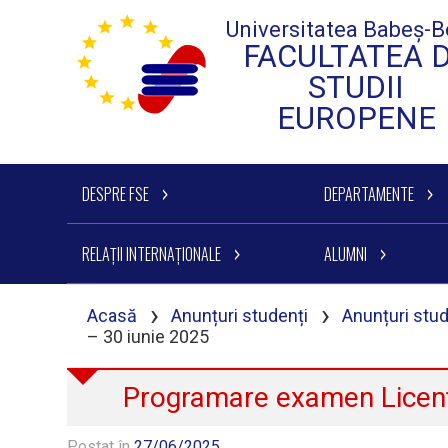
Universitatea Babeș-B
FACULTATEA 
STUDII
EUROPENE
DESPRE FSE
DEPARTAMENTE
RELAȚII INTERNAȚIONALE
ALUMNI
›
›
Acasă
Anunțuri studenți
Anunțuri stud
– 30 iunie 2025
Programare examen Licenț
Postat în
27/06/2025