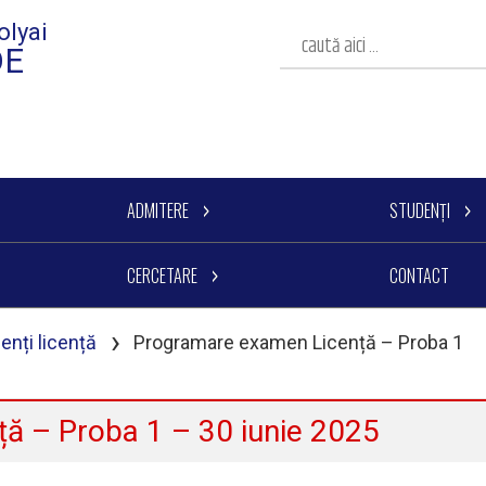
olyai
DE
ADMITERE
STUDENȚI
CERCETARE
CONTACT
›
enți licență
Programare examen Licență – Proba 1
ă – Proba 1 – 30 iunie 2025