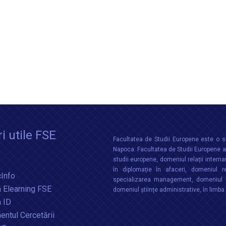
i utile FSE
Facultatea de Studii Europene este o st
Napoca. Facultatea de Studii Europene aco
studii europene, domeniul relații interna
în diplomație în afaceri, domeniul re
Info
specializarea management, domeniul m
 Elearning FSE
domeniul științe administrative, în limb
a ID
ntul Cercetării