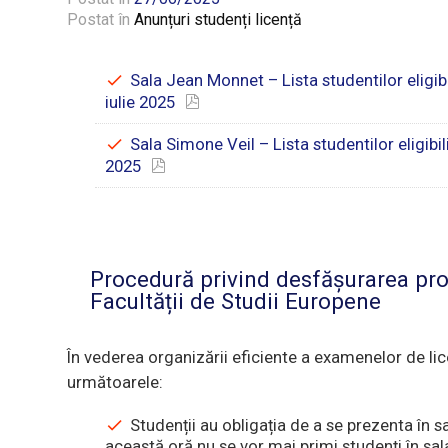
Postat în
Anunțuri studenți licență
Sala Jean Monnet – Lista studentilor eligib
iulie 2025
Sala Simone Veil – Lista studentilor eligibi
2025
Procedură privind desfășurarea prob
Facultății de Studii Europene
În vederea organizării eficiente a examenelor de lic
următoarele:
Studenții au obligația de a se prezenta în s
această oră nu se vor mai primi studenți în sa