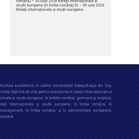
română) – 30 iulie 2026 Relaţii internaţionale şi
studii europene (în limba română) ID – 30 iulie 2026
Relaţii internaţionale şi studii europene …
ructură academică în cadrul Universităţii Babeș-Bolyai din Cluj-
rdă diplomă de stat pentru licențierea în relaţii internaţionale şi
ționale şi studii europene, în limbile română, germană și engleză,
lații internaționale și studii europene, în limba română, în
anagement, în limba română, și în administrație europeană,
a română