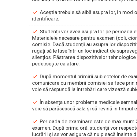
Aceștia trebuie să aibă asupra lor, în mod 
identificare.
Studenții vor avea asupra lor pe perioada e
Materialele necesare pentru examen (coli, ciorn
comisie. Dacă studenții au asupra lor dispoziti
rugați să le lase într-un loc indicat de supra
silențios. Păstrarea dispozitivelor tehnologice
pedepsește ca atare.
După momentul primirii subiectelor de exam
comunicare cu membrii comisiei se face prin ri
voie să răspundă la întrebări care vizează sub
În absența unor probleme medicale semnaliz
voie să părăsească sala și să revină în timpul 
Perioada de examinare este de maximum 3 o
examen. După prima oră, studenții vor respecta 
lucrării și se vor asigura că nu pleacă înainte 