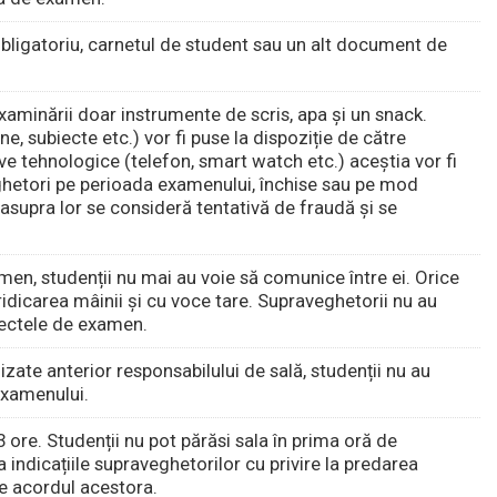
obligatoriu, carnetul de student sau un alt document de
xaminării doar instrumente de scris, apa și un snack.
e, subiecte etc.) vor fi puse la dispoziție de către
ve tehnologice (telefon, smart watch etc.) aceștia vor fi
veghetori pe perioada examenului, închise sau pe mod
 asupra lor se consideră tentativă de fraudă și se
en, studenții nu mai au voie să comunice între ei. Orice
dicarea mâinii și cu voce tare. Supraveghetorii nu au
iectele de examen.
ate anterior responsabilului de sală, studenții nu au
examenului.
re. Studenții nu pot părăsi sala în prima oră de
indicațiile supraveghetorilor cu privire la predarea
de acordul acestora.