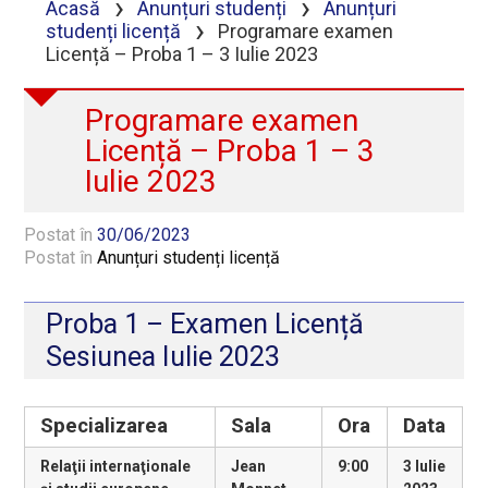
›
›
Acasă
Anunțuri studenți
Anunțuri
›
studenți licență
Programare examen
Licență – Proba 1 – 3 Iulie 2023
Programare examen
Licență – Proba 1 – 3
Iulie 2023
Postat în
30/06/2023
Postat în
Anunțuri studenți licență
Proba 1 – Examen Licență
Sesiunea Iulie 2023
Specializarea
Sala
Ora
Data
Relaţii internaţionale
Jean
9:00
3 Iulie