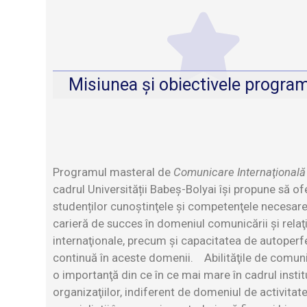
Misiunea și obiectivele progra
Programul masteral de
Comunicare Internaţional
ă
cadrul Universității Babeș-Bolyai îşi propune să of
studenților cunoştinţele şi competenţele necesare
carieră de succes în domeniul comunicării şi relaţi
internaţionale, precum şi capacitatea de autoperf
continuă în aceste domenii.
Abilităţile de comun
o importanţă din ce în ce mai mare în cadrul institu
organizaţiilor, indiferent de domeniul de activitate,