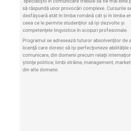
specialiştii în comunicare trebuie să fie mai bine p
să răspundă unor provocări complexe. Cursurile s
desfăşoară atât în limba română cât şi în limba e
ceea ce le permite studenţilor să îşi dezvolte şi
competenţele lingvistice în scopuri profesionale.
Programul se adresează tuturor absolvenţilor de s
licenţă care doresc să îşi perfecţioneze abilităţile
comunicare, din domenii precum relaţii internaţion
ştiinţe politice, limbi străine, management, market
din alte domenii.