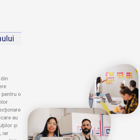
mului
din
ere
 pentru o
ilor
ecţionare
icare au
ţiilor şi
 iar