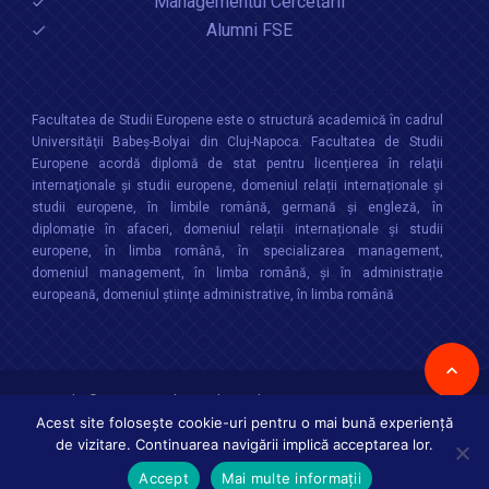
Managementul Cercetării
Alumni FSE
Facultatea de Studii Europene este o structură academică în cadrul
Universităţii Babeș-Bolyai din Cluj-Napoca. Facultatea de Studii
Europene acordă diplomă de stat pentru licențierea în relaţii
internaţionale şi studii europene, domeniul relații internaționale şi
studii europene, în limbile română, germană și engleză, în
diplomație în afaceri, domeniul relații internaționale și studii
europene, în limba română, în specializarea management,
domeniul management, în limba română, și în administrație
europeană, domeniul științe administrative, în limba română
Copyright © 2026 :
Facultatea de Studii Europene
,
Universitatea Babes-
Bolyai
Toate drepturile rezervate
Acest site folosește cookie-uri pentru o mai bună experiență
de vizitare. Continuarea navigării implică acceptarea lor.
Accept
Mai multe informații