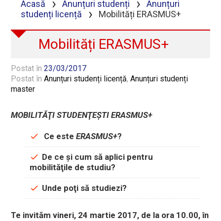
›
›
Acasă
Anunțuri studenți
Anunțuri
›
studenți licență
Mobilități ERASMUS+
Mobilități ERASMUS+
Postat în
23/03/2017
Postat în
Anunțuri studenți licență
,
Anunțuri studenți
master
MOBILITĂŢI STUDENŢEŞTI ERASMUS+
Ce este
ERASMUS+
?
De ce
şi
cum
să aplici pentru
mobilităţile de studiu?
Unde
poţi să studiezi?
Te invităm vineri, 24 martie 2017, de la ora 10.00, în