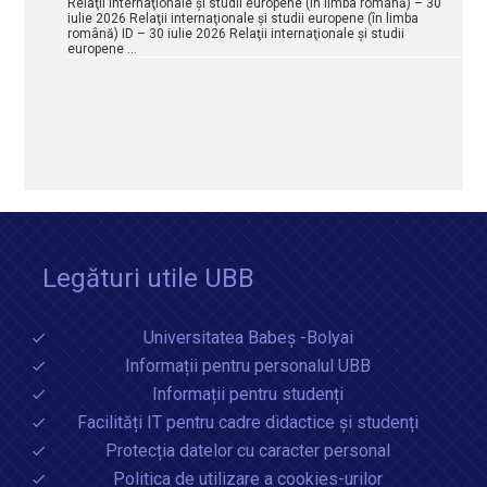
Relaţii internaţionale şi studii europene (în limba română) – 30
iulie 2026 Relaţii internaţionale şi studii europene (în limba
română) ID – 30 iulie 2026 Relaţii internaţionale şi studii
europene …
Legături utile UBB
Universitatea Babeș -Bolyai
Informații pentru personalul UBB
Informații pentru studenți
Facilități IT pentru cadre didactice și studenți
Protecția datelor cu caracter personal
Politica de utilizare a cookies-urilor