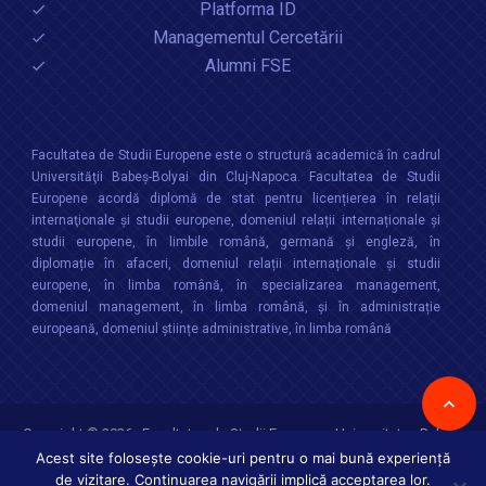
Platforma ID
Managementul Cercetării
Alumni FSE
Facultatea de Studii Europene este o structură academică în cadrul
Universităţii Babeș-Bolyai din Cluj-Napoca. Facultatea de Studii
Europene acordă diplomă de stat pentru licențierea în relaţii
internaţionale şi studii europene, domeniul relații internaționale şi
studii europene, în limbile română, germană și engleză, în
diplomație în afaceri, domeniul relații internaționale și studii
europene, în limba română, în specializarea management,
domeniul management, în limba română, și în administrație
europeană, domeniul științe administrative, în limba română
Copyright © 2026 :
Facultatea de Studii Europene
,
Universitatea Babes-
Bolyai
Toate drepturile rezervate
Acest site folosește cookie-uri pentru o mai bună experiență
de vizitare. Continuarea navigării implică acceptarea lor.