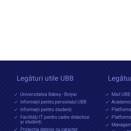
Legături utile UBB
Legătur
Universitatea Babeș -Bolyai
Mail UBB
Informații pentru personalul UBB
Academic
Informații pentru studenți
Platforma
Facilități IT pentru cadre didactice
Platform
și studenți
Manageme
Protecția datelor cu caracter