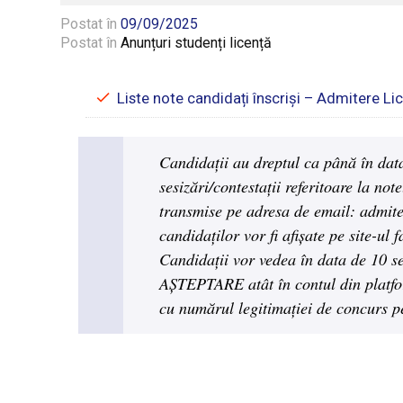
Postat în
09/09/2025
Postat în
Anunțuri studenți licență
Liste note candidați înscriși – Admitere L
Candidații au dreptul ca până în dat
sesizări/contestații referitoare la not
transmise pe adresa de email: admite
candidaților vor fi afișate pe site-ul
Candidații vor vedea în data de 10
AȘTEPTARE atât în contul din platform
cu numărul legitimației de concurs pe 