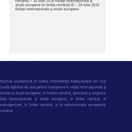
română) – 30 iulie 2026 Relaţii internaţionale şi
studii europene (în limba română) ID – 30 iulie 2026
Relaţii internaţionale şi studii europene …
ructură academică în cadrul Universităţii Babeș-Bolyai din Cluj-
rdă diplomă de stat pentru licențierea în relaţii internaţionale şi
ționale şi studii europene, în limbile română, germană și engleză,
lații internaționale și studii europene, în limba română, în
anagement, în limba română, și în administrație europeană,
a română