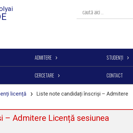
olyai
DE
ADMITERE
STUDENȚI
CERCETARE
CONTACT
›
enți licență
Liste note candidați înscriși – Admitere
iși – Admitere Licență sesiunea