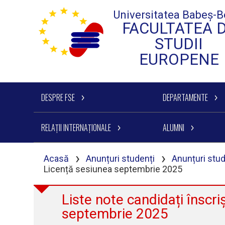
Universitatea Babeș-B
FACULTATEA 
STUDII
EUROPENE
DESPRE FSE
DEPARTAMENTE
RELAȚII INTERNAȚIONALE
ALUMNI
›
›
Acasă
Anunțuri studenți
Anunțuri stud
Licență sesiunea septembrie 2025
Liste note candidați înscr
septembrie 2025