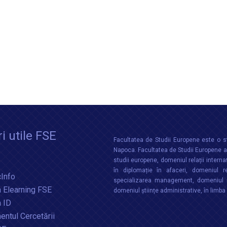
i utile FSE
Facultatea de Studii Europene este o st
Napoca. Facultatea de Studii Europene aco
studii europene, domeniul relații interna
în diplomație în afaceri, domeniul re
Info
specializarea management, domeniul m
 Elearning FSE
domeniul științe administrative, în limb
a ID
ntul Cercetării