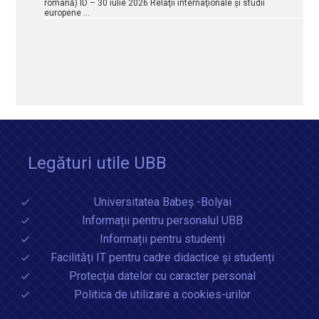
română) ID – 30 iulie 2026 Relaţii internaţionale şi studii
europene …
Legături utile UBB
Universitatea Babeș -Bolyai
Informații pentru personalul UBB
Informații pentru studenți
Facilități IT pentru cadre didactice și studenți
Protecția datelor cu caracter personal
Politica de utilizare a cookies-urilor