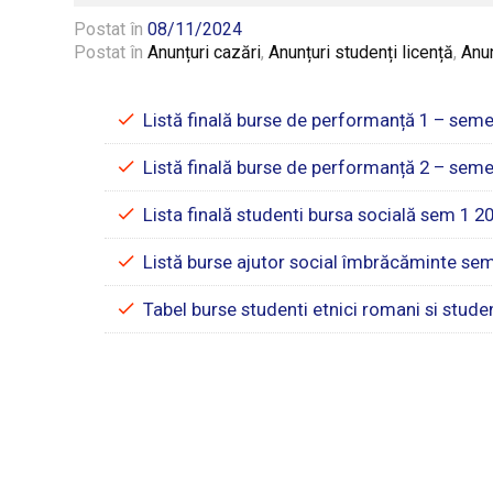
Postat în
08/11/2024
Postat în
Anunțuri cazări
,
Anunțuri studenți licență
,
Anun
Listă finală burse de performanță 1 – seme
Listă finală burse de performanță 2 – seme
Lista finală studenti bursa socială sem 1 
Listă burse ajutor social îmbrăcăminte sem
Tabel burse studenti etnici romani si studen