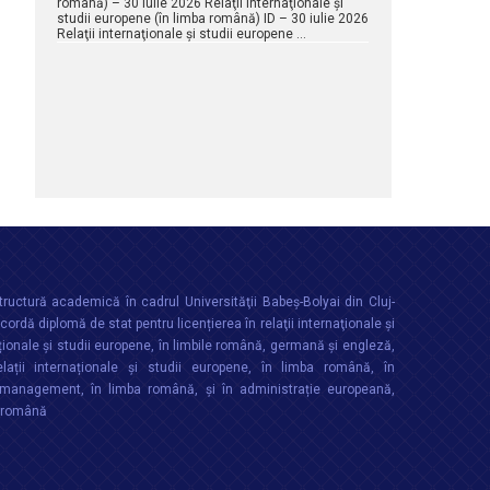
română) – 30 iulie 2026 Relaţii internaţionale şi
studii europene (în limba română) ID – 30 iulie 2026
Relaţii internaţionale şi studii europene …
ructură academică în cadrul Universităţii Babeș-Bolyai din Cluj-
rdă diplomă de stat pentru licențierea în relaţii internaţionale şi
ționale şi studii europene, în limbile română, germană și engleză,
lații internaționale și studii europene, în limba română, în
anagement, în limba română, și în administrație europeană,
a română