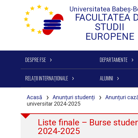
Universitatea Babeș-B
FACULTATEA 
STUDII
EUROPENE
DESPRE FSE
DEPARTAMENTE
RELAȚII INTERNAȚIONALE
ALUMNI
›
›
Acasă
Anunțuri studenți
Anunțuri cază
universitar 2024-2025
Liste finale – Burse studen
2024-2025