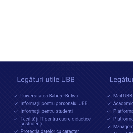
Legături utile UBB
Legătur
Universitatea Babeș -Bolyai
Mail UBB
Informații pentru personalul UBB
Academic
Informații pentru studenți
Platforma
Facilități IT pentru cadre didactice
Platform
și studenți
Manageme
Protecția datelor cu caracter