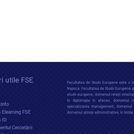
i utile FSE
Facultatea de Studii Europene este o st
Napoca. Facultatea de Studii Europene aco
studii europene, domeniul relații interna
în diplomație în afaceri, domeniul re
Info
specializarea management, domeniul m
 Elearning FSE
domeniul științe administrative, în limb
a ID
ntul Cercetării