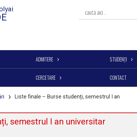
olyai
DE
ADMITERE
STUDENȚI
CERCETARE
CONTACT
›
ri
Liste finale – Burse studenți, semestrul I an
ți, semestrul I an universitar