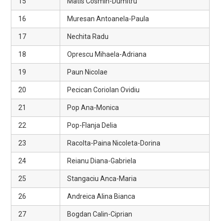
15
Matis Cosmin-Dumitru
16
Muresan Antoanela-Paula
17
Nechita Radu
18
Oprescu Mihaela-Adriana
19
Paun Nicolae
20
Pecican Coriolan Ovidiu
21
Pop Ana-Monica
22
Pop-Flanja Delia
23
Racolta-Paina Nicoleta-Dorina
24
Reianu Diana-Gabriela
25
Stangaciu Anca-Maria
26
Andreica Alina Bianca
27
Bogdan Calin-Ciprian