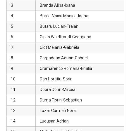
3
Branda Alina-Ioana
4
Burca-Voicu Monica-Ioana
5
Butaru Lucian-Traian
6
Ciceo Waldtraudt Georgiana
7
Ciot Melania-Gabriela
8
Corpadean Adrian-Gabriel
9
Cramarenco Romana-Emilia
10
Dan Horatiu-Sorin
11
Dobra Dorin-Mircea
12
Duma Florin-Sebastian
13
Lazar Carmen Nora
14
Ludusan Adrian